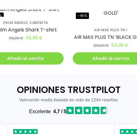
irás lanzamientos exclusivos
ie
%
-45%
PALM ANGELS CAMISETA
lm Angels Shark T-shirt
AIR MAX PLUS TN 1
AIR MAX PLUS TN ‘BLACK 
39,95
€
119,95
€
54,95
€
100,00
€
uiero mi descuento
Añadir al carrito
Añadir al carrito
OPINIONES TRUSTPILOT
Valoración media basada en más de 1244 reseñas
Excelente
4,7 / 5