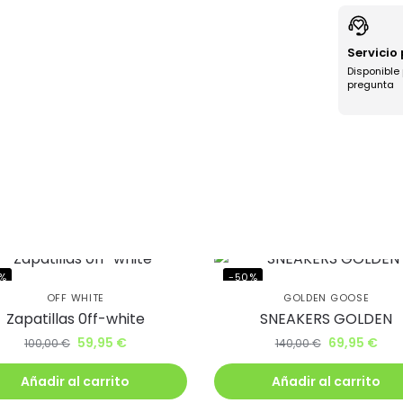
Servicio
Disponible
pregunta
a uniéndote
ub BJ Kicks y
%
-50%
OFF WHITE
GOLDEN GOOSE
Zapatillas 0ff-white
SNEAKERS GOLDEN
te un 5% de
59,95
€
69,95
€
100,00
€
140,00
€
ento.
Añadir al carrito
Añadir al carrito