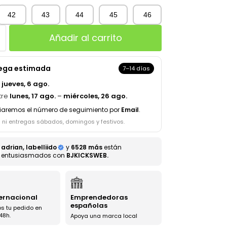
42
43
44
45
46
Añadir al carrito
rega estimada
7–14 días
a
jueves, 6 ago.
tre
lunes, 17 ago.
–
miércoles, 26 ago.
iaremos el número de seguimiento por
Email
.
s ni entregas sábados, domingos y festivos.
adrian, labelliido
y
6528 más
están
entusiasmados con
BJKICKSWEB.
ternacional
Emprendedoras
españolas
s tu pedido en
48h.
Apoya una marca local