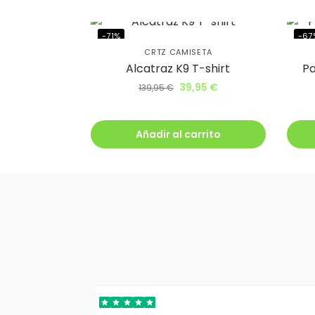
Además, recib
antes que nad
-71%
-67
CRTZ CAMISETA
Alcatraz K9 T-shirt
Pa
39,95
€
139,95
€
Q
Añadir al carrito