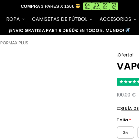
04
23
59
52
COMPRA 3 PARES X 150€
Días
Horas
Min
Seg
ROPA
CAMISETAS DE FÚTBOL
ACCESORIOS
¡ENVIO GRATIS A PARTIR DE 80€ EN TODO EL MUNDO!
PORMAX PLUS
¡Oferta!
VAP
★
★
★
★
100,00
€
GUÍA DE
Talla
*
35