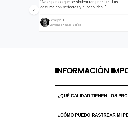
pondieron en menos
"No esperaba que se sintiera tan premium. Las
costuras son perfectas y el peso ideal."
‹
Joseph T.
Verificado • hace 3 días
INFORMACIÓN IMP
¿QUÉ CALIDAD TIENEN LOS PR
Trabajamos exclusivamente con materi
¿CÓMO PUEDO RASTREAR MI P
calidad riguroso antes de ser enviada
Una vez procesado tu envío, recibirá