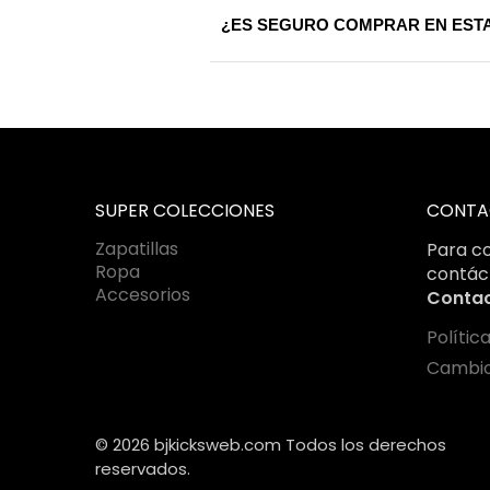
¿ES SEGURO COMPRAR EN ESTA
que sepas exactamente dónde se enc
Totalmente. Utilizamos certificados S
bajo estándares internacionales de c
SUPER COLECCIONES
CONTA
Zapatillas
Para co
Ropa
contác
Accesorios
Conta
Polític
Cambio
© 2026 bjkicksweb.com Todos los derechos
reservados.