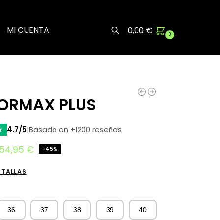
MI CUENTA
0,00
€
0
Buscar
ORMAX PLUS
★
4.7/5
|
Basado en +1200 reseñas
54,95
€
-45%
 TALLAS
36
37
38
39
40