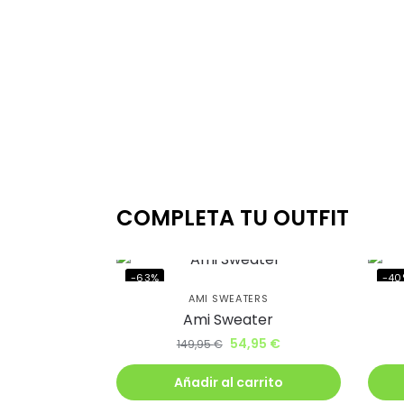
COMPLETA TU OUTFIT
Ahorr
al cl
-63%
-40
AMI SWEATERS
Ami Sweater
lléva
54,95
€
149,95
€
descu
Añadir al carrito