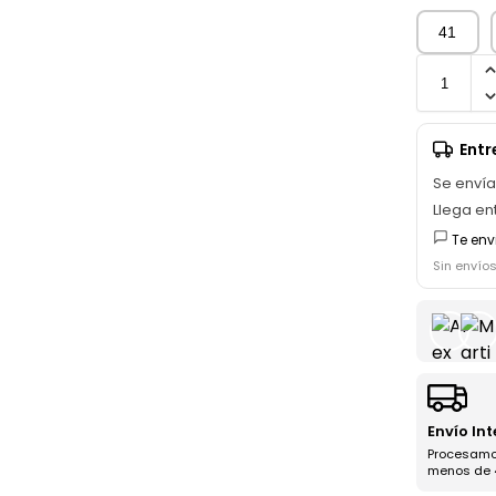
41
Ent
Se enví
Llega en
Te env
Sin envío
Envío In
Procesamo
menos de 