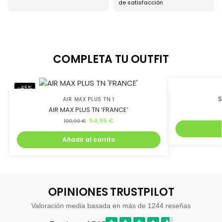
Ahorra uniéndote al
de satisfacción
club BJ Kicks y llévate
un 5% de descuento.
COMPLETA TU OUTFIT
Además, recibirás lanzamientos exclusivos antes que
-45%
-50%
nadie
S
AIR MAX PLUS TN 1
AIR MAX PLUS TN ‘FRANCE’
54,95
€
100,00
€
Añadir al carrito
Quiero mi descuento
OPINIONES TRUSTPILOT
Valoración media basada en más de 1244 reseñas