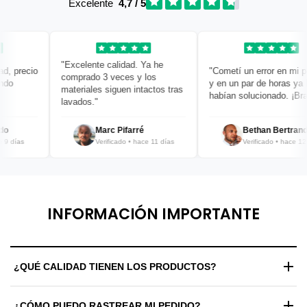
Excelente
4,7 / 5
"Excelente calidad. Ya he
 precio
"Cometí un error en mi pedi
comprado 3 veces y los
o
y en un par de horas ya lo
materiales siguen intactos tras
habían solucionado. ¡Bravo!
lavados."
Marc Pifarré
Bethan Bertrand
días
Verificado • hace 11 días
Verificado • hace 12 día
INFORMACIÓN IMPORTANTE
¿QUÉ CALIDAD TIENEN LOS PRODUCTOS?
Trabajamos exclusivamente con materiales de alta gama y
¿CÓMO PUEDO RASTREAR MI PEDIDO?