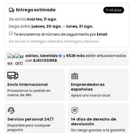
Entrega estimada
7–14 días
Se envía
martes, 11 ago.
Llega entre
jueves, 20 ago.
–
lunes, 31 ago.
Te enviaremos el número de seguimiento por
Email
.
Sin envíos ni entregas sábados, domingos y festivos.
adrian, labelliido
y
6528 más
están entusiasmados
con
BJKICKSWEB.
Envío Internacional
Emprendedoras
españolas
Procesamos tu pedido en
menos de 48h.
Apoya una marca local
Servicio personal 24/7
14 días de derecho de
devolución
Disponible para cualquier
pregunta
Sin riesgo gracias a la garantía