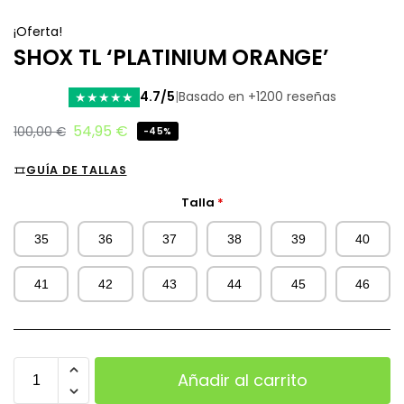
¡Oferta!
SHOX TL ‘PLATINIUM ORANGE’
4.7/5
|
Basado en +1200 reseñas
★
★
★
★
★
54,95
€
100,00
€
-45%
GUÍA DE TALLAS
Talla
*
35
36
37
38
39
40
41
42
43
44
45
46
Añadir al carrito