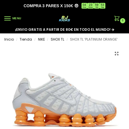
04
23
59
53
COMPRA 3 PARES X 150€ 😎
Días
Horas
Min
Seg
MENU
0
¡ENVIO GRATIS A PARTIR DE 80€ EN TODO EL MUNDO! ✈️
Inicio
Tienda
NIKE
SHOX TL
SHOX TL ‘PLATINIUM ORANGE’
/
/
/
/