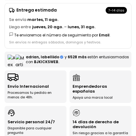
Entrega estimada
7–14 días
Se envía
martes, 11 ago.
Llega entre
jueves, 20 ago.
–
lunes, 31 ago.
Te enviaremos el número de seguimiento por
Email
.
Sin envíos ni entregas sábados, domingos y festivos.
adrian, labelliido
y
6528 más
están entusiasmados
con
BJKICKSWEB.
Envío Internacional
Emprendedoras
españolas
Procesamos tu pedido en
menos de 48h.
Apoya una marca local
Servicio personal 24/7
14 días de derecho de
devolución
Disponible para cualquier
pregunta
Sin riesgo gracias a la garantía