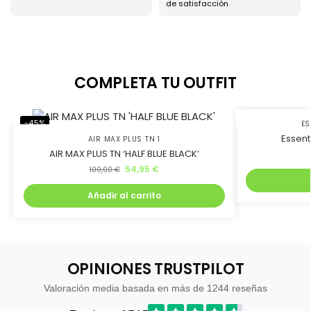
de satisfacción
COMPLETA TU OUTFIT
-45%
-71%
ES
Essent
AIR MAX PLUS TN 1
AIR MAX PLUS TN ‘HALF BLUE BLACK’
54,95
€
100,00
€
Añadir al carrito
OPINIONES TRUSTPILOT
Valoración media basada en más de 1244 reseñas