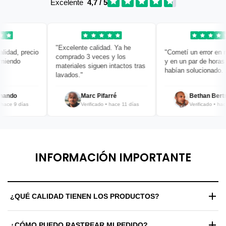
Excelente
4,7 / 5
"Excelente calidad. Ya he
idad, precio
"Cometí un error en mi
comprado 3 veces y los
iendo
y en un par de horas y
materiales siguen intactos tras
habían solucionado. ¡B
lavados."
ando
Marc Pifarré
Bethan Bertra
ace 9 días
Verificado • hace 11 días
Verificado • hace 
INFORMACIÓN IMPORTANTE
¿QUÉ CALIDAD TIENEN LOS PRODUCTOS?
Trabajamos exclusivamente con materiales de alta gama y
¿CÓMO PUEDO RASTREAR MI PEDIDO?