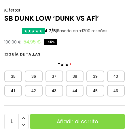
¡Oferta!
SB DUNK LOW ‘DUNK VS AF1’
4.7/5
|
Basado en +1200 reseñas
★
★
★
★
★
54,95
€
100,00
€
-45%
GUÍA DE TALLAS
Talla
*
35
36
37
38
39
40
41
42
43
44
45
46
Añadir al carrito