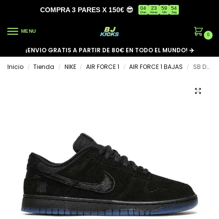
04
23
59
53
COMPRA 3 PARES X 150€ 😎
Días
Horas
Min
Seg
MENU
0
¡ENVIO GRATIS A PARTIR DE 80€ EN TODO EL MUNDO! ✈️
Inicio
Tienda
NIKE
AIR FORCE 1
AIR FORCE 1 BAJAS
SB DUNK LOW ‘DUNK VS AF1’
/
/
/
/
/