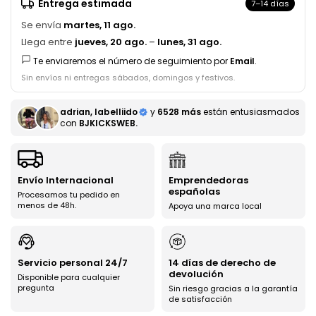
Entrega estimada
7–14 días
Se envía
martes, 11 ago.
Llega entre
jueves, 20 ago.
–
lunes, 31 ago.
Te enviaremos el número de seguimiento por
Email
.
Sin envíos ni entregas sábados, domingos y festivos.
adrian, labelliido
y
6528 más
están entusiasmados
con
BJKICKSWEB.
Envío Internacional
Emprendedoras
españolas
Procesamos tu pedido en
menos de 48h.
Apoya una marca local
Servicio personal 24/7
14 días de derecho de
devolución
Disponible para cualquier
pregunta
Sin riesgo gracias a la garantía
de satisfacción