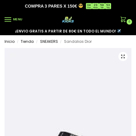
04
23
59
53
COMPRA 3 PARES X 150€
Días
Horas
Min
Seg
MENU
0
¡ENVIO GRATIS A PARTIR DE 80€ EN TODO EL MUNDO!
Inicio
Tienda
SNEAKERS
Sandalias Dior
/
/
/