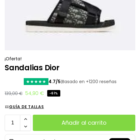
¡Oferta!
Sandalias Dior
4.7/5
|
Basado en +1200 reseñas
★
★
★
★
★
54,90
€
139,00
€
-61%
GUÍA DE TALLAS
Añadir al carrito