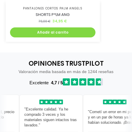
PANTALONES CORTOS PALM ANGELS
SHORTS P*LM ANG
34,95
€
79,00
€
Añadir al carrito
OPINIONES TRUSTPILOT
Valoración media basada en más de 1244 reseñas
Excelente
4,7 / 5
"Excelente calidad. Ya he
precio
"Cometí un error en mi pedid
comprado 3 veces y los
y en un par de horas ya lo
materiales siguen intactos tras
habían solucionado. ¡Bravo!"
lavados."