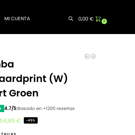
MI CUENTA
0,00
€
0
Buscar
ba
aardprint (W)
rt Groen
★
4.7/5
|
Basado en +1200 reseñas
54,95
€
-45%
 TALLAS