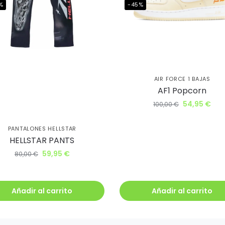
%
-45%
uiero mi descuento
AIR FORCE 1 BAJAS
AF1 Popcorn
54,95
€
100,00
€
PANTALONES HELLSTAR
HELLSTAR PANTS
59,95
€
80,00
€
Añadir al carrito
Añadir al carrito