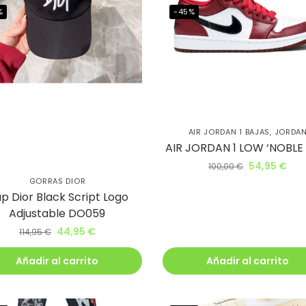
%
-45%
a uniéndote
ub BJ Kicks y
AIR JORDAN 1 BAJAS
,
JORDA
AIR JORDAN 1 LOW ‘NOBLE
te un 5% de
54,95
€
100,00
€
GORRAS DIOR
ento.
p Dior Black Script Logo
Adjustable DO059
irás lanzamientos exclusivos
44,95
€
114,95
€
ie
Añadir al carrito
Añadir al carrito