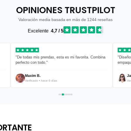
OPINIONES TRUSTPILOT
Valoración media basada en más de 1244 reseñas
Excelente
4,7 / 5
"De todas mis prendas, esta es mi favorita. Combina
"Diseño limp
perfecto con todo."
empaquetad
Maxim B.
Javier
Verificado • hace 6 días
Verific
ORTANTE