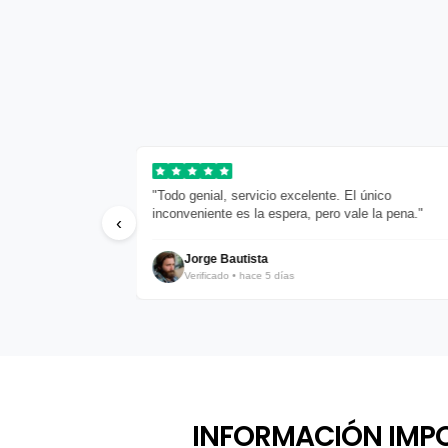
mium. Las
"Todo genial, servicio excelente. El único
."
inconveniente es la espera, pero vale la pena."
‹
Jorge Bautista
Verificado • hace 5 días
INFORMACIÓN IMP