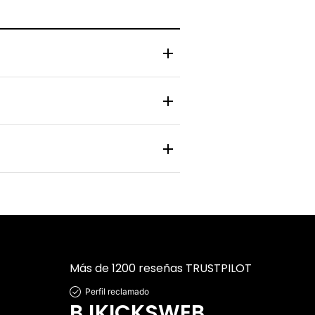
 y zapatilla pasa por un control de
nlace de rastreo en tiempo real para
 personal y bancaria está protegida
Más de 1200 reseñas TRUSTPILOT
Perfil reclamado
BJKICKSWEB