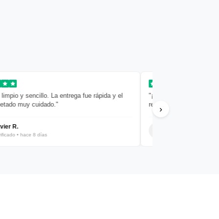
io y sencillo. La entrega fue rápida y el
"¡Todo perfecto! Calidad, pre
o muy cuidado."
recomiendo totalmente."
›
 R.
Filipa Fernando
ado • hace 8 días
Verificado • hace 9 días