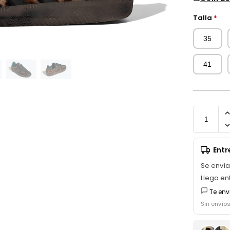
Talla
*
35
41
Ent
Se enví
Llega en
Te env
Sin envío