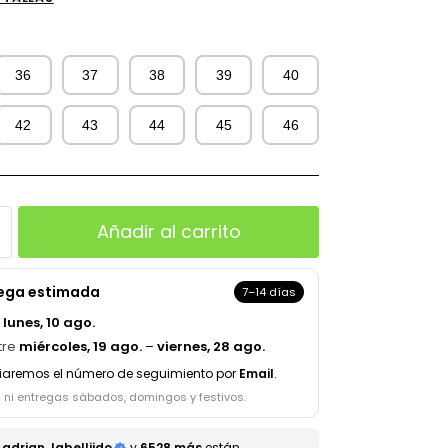
36
37
38
39
40
42
43
44
45
46
Añadir al carrito
rega estimada
7–14 días
a
lunes, 10 ago.
tre
miércoles, 19 ago.
–
viernes, 28 ago.
iaremos el número de seguimiento por
Email
.
s ni entregas sábados, domingos y festivos.
adrian, labelliido
y
6528 más
están