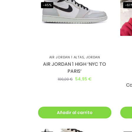
-45%
-61
Ahorr
al cl
AIR JORDAN 1 ALTAS
,
JORDAN
AIR JORDAN 1 HIGH ‘NYC TO
lléva
PARIS’
54,95
€
descu
100,00
€
Ca
Además, recib
antes que nad
Añadir al carrito