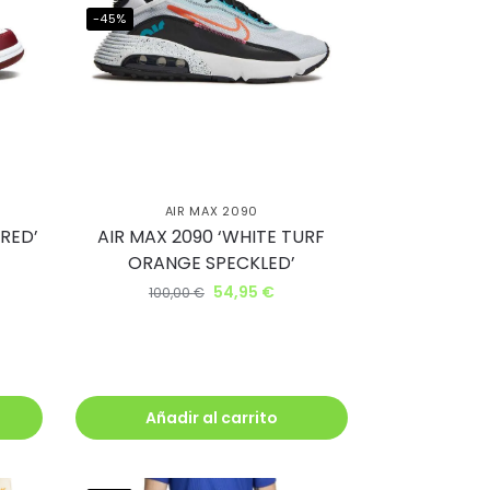
-45%
N
AIR MAX 2090
 RED’
AIR MAX 2090 ‘WHITE TURF
ORANGE SPECKLED’
54,95
€
100,00
€
Añadir al carrito