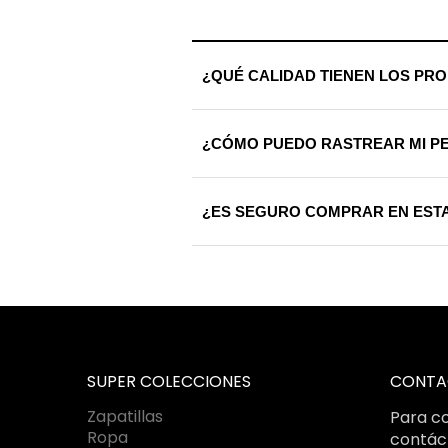
¿QUÉ CALIDAD TIENEN LOS PR
Trabajamos exclusivamente con materi
¿CÓMO PUEDO RASTREAR MI P
calidad riguroso antes de ser enviada
Una vez procesado tu envío, recibirá
¿ES SEGURO COMPRAR EN ESTA
que sepas exactamente dónde se enc
Totalmente. Utilizamos certificados S
bajo estándares internacionales de c
SUPER COLECCIONES
CONTA
Zapatillas
Para co
Ropa
contác