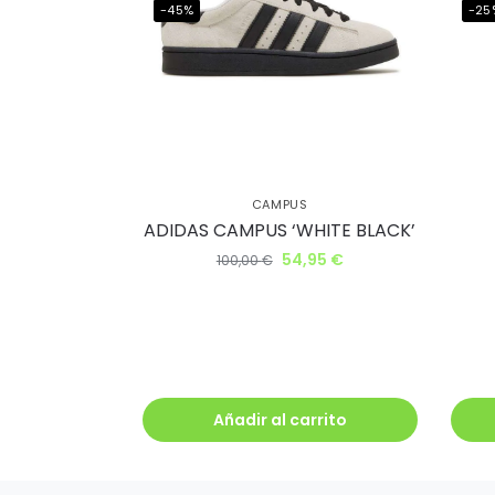
-45%
-25
Q
CAMPUS
ADIDAS CAMPUS ‘WHITE BLACK’
54,95
€
100,00
€
Añadir al carrito