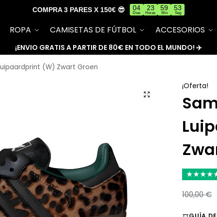
04
23
59
52
COMPRA 3 PARES X 150€ 😎
Días
Horas
Min
Seg
ROPA
CAMISETAS DE FÚTBOL
ACCESORIOS
¡ENVIO GRATIS A PARTIR DE 80€ EN TODO EL MUNDO! ✈️
uipaardprint (W) Zwart Groen
¡Oferta!
Sam
Luip
Zwa
★
★
★
★
100,00
€
GUÍA DE