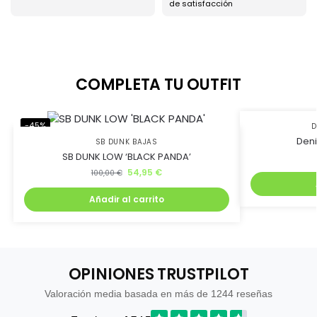
de satisfacción
COMPLETA TU OUTFIT
-45%
-50%
D
Deni
SB DUNK BAJAS
SB DUNK LOW ‘BLACK PANDA’
54,95
€
100,00
€
Añadir al carrito
OPINIONES TRUSTPILOT
Valoración media basada en más de 1244 reseñas