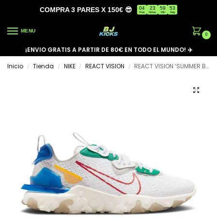
04
23
59
53
COMPRA 3 PARES X 150€ 😎
Días
Horas
Min
Seg
MENU
0
¡ENVIO GRATIS A PARTIR DE 80€ EN TODO EL MUNDO! ✈️
Inicio
Tienda
NIKE
REACT VISION
REACT VISION ‘SUMMER BRIGHTS’
/
/
/
/