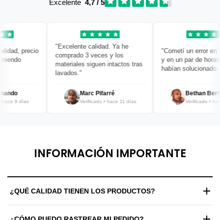
Excelente
4,7 / 5
"Excelente calidad. Ya he
idad, precio
"Cometí un error en mi
comprado 3 veces y los
iendo
y en un par de horas ya
materiales siguen intactos tras
habían solucionado. ¡B
lavados."
ando
Marc Pifarré
Bethan Bertra
ace 9 días
Verificado • hace 11 días
Verificado • hace 
INFORMACIÓN IMPORTANTE
¿QUÉ CALIDAD TIENEN LOS PRODUCTOS?
Trabajamos exclusivamente con materiales de alta gama y
¿CÓMO PUEDO RASTREAR MI PEDIDO?