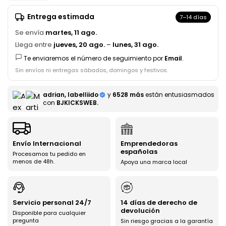
Entrega estimada
7–14 días
Se envía
martes, 11 ago.
Llega entre
jueves, 20 ago.
–
lunes, 31 ago.
Te enviaremos el número de seguimiento por
Email
.
Sin envíos ni entregas sábados, domingos y festivos.
adrian, labelliido
y
6528 más
están entusiasmados
con
BJKICKSWEB.
Envío Internacional
Emprendedoras
españolas
Procesamos tu pedido en
menos de 48h.
Apoya una marca local
Servicio personal 24/7
14 días de derecho de
devolución
Disponible para cualquier
pregunta
Sin riesgo gracias a la garantía