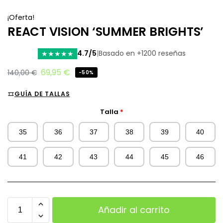
¡Oferta!
REACT VISION ‘SUMMER BRIGHTS’
4.7/5
|
Basado en +1200 reseñas
★
★
★
★
★
69,95
€
140,00
€
-50%
GUÍA DE TALLAS
Talla
*
35
36
37
38
39
40
41
42
43
44
45
46
Añadir al carrito