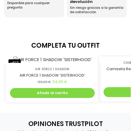
devolución
Disponible para cualquier
pregunta
Sin riesgo gracias a la garantía
de satisfacción
COMPLETA TU OUTFIT
-45%
-73%
CAM
Camiseta Re
AIR FORCE 1 SHADOW
AIR FORCE 1 SHADOW ‘SISTERHOOD’
54,95
€
100,00
€
Añadir al carrito
OPINIONES TRUSTPILOT