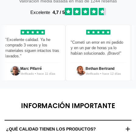
Valoración media basada en más de 1244 reseñas
Excelente
4,7 / 5
"Excelente calidad. Ya he
"Cometí un error en mi pedido
"S
comprado 3 veces y los
y en un par de horas ya lo
te
materiales siguen intactos tras
habían solucionado. ¡Bravo!"
es
lavados."
Marc Pifarré
Bethan Bertrand
Verificado • hace 11 días
Verificado • hace 12 días
INFORMACIÓN IMPORTANTE
¿QUÉ CALIDAD TIENEN LOS PRODUCTOS?