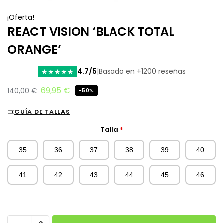
¡Oferta!
REACT VISION ‘BLACK TOTAL
ORANGE’
4.7/5
|
Basado en +1200 reseñas
★
★
★
★
★
69,95
€
140,00
€
-50%
GUÍA DE TALLAS
Talla
*
35
36
37
38
39
40
41
42
43
44
45
46