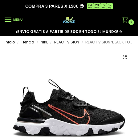
04
23
59
52
COMPRA 3 PARES X 150€ 😎
Días
Horas
Min
Seg
MENU
0
¡ENVIO GRATIS A PARTIR DE 80€ EN TODO EL MUNDO! ✈️
Inicio
Tienda
NIKE
REACT VISION
REACT VISION ‘BLACK TOTAL ORANGE’
/
/
/
/