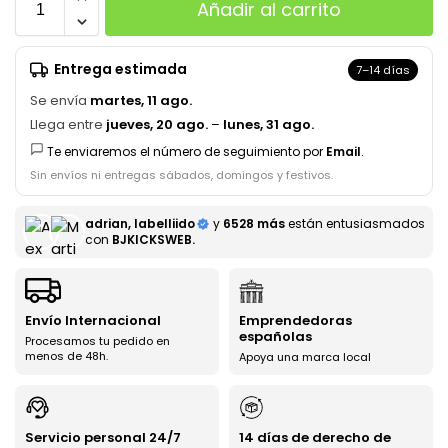
Añadir al carrito
Entrega estimada
7–14 días
Se envía
martes, 11 ago.
Llega entre
jueves, 20 ago.
–
lunes, 31 ago.
Te enviaremos el número de seguimiento por
Email
.
Sin envíos ni entregas sábados, domingos y festivos.
adrian, labelliido
y
6528 más
están entusiasmados
con
BJKICKSWEB.
Envío Internacional
Emprendedoras
españolas
Procesamos tu pedido en
menos de 48h.
Apoya una marca local
Servicio personal 24/7
14 días de derecho de