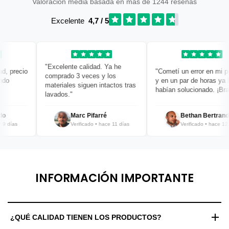
Valoración media basada en más de 1244 reseñas
Excelente
4,7 / 5
"Excelente calidad. Ya he
precio
"Cometí un error en mi pedi
comprado 3 veces y los
y en un par de horas ya lo
materiales siguen intactos tras
habían solucionado. ¡Bravo!
lavados."
Marc Pifarré
Bethan Bertrand
días
Verificado • hace 11 días
Verificado • hace 12 día
INFORMACIÓN IMPORTANTE
¿QUÉ CALIDAD TIENEN LOS PRODUCTOS?