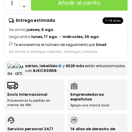
Añadir al carrito
Entrega estimada
7–14 días
Se envía
jueves, 6 ago.
Llega entre
lunes, 17 ago.
–
miércoles, 26 ago.
Te enviaremos el número de seguimiento por
Email
.
Sin envíos ni entregas sábados, domingos y festivos.
adrian, labelliido
y
6528 más
están entusiasmados
con
BJKICKSWEB.
Envío Internacional
Emprendedoras
españolas
Procesamos tu pedido en
menos de 48h.
Apoya una marca local
Servicio personal 24/7
14 días de derecho de