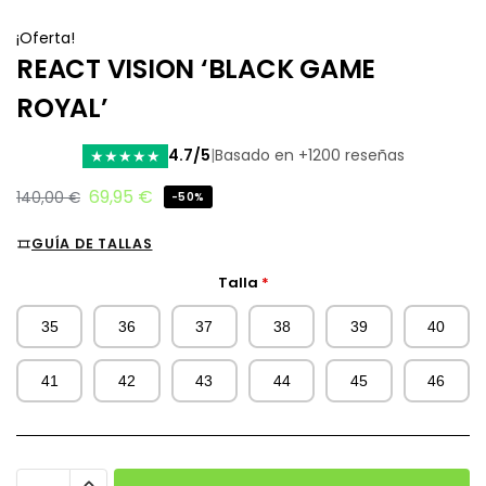
¡Oferta!
REACT VISION ‘BLACK GAME
ROYAL’
4.7/5
|
Basado en +1200 reseñas
★
★
★
★
★
69,95
€
140,00
€
-50%
GUÍA DE TALLAS
Talla
*
35
36
37
38
39
40
41
42
43
44
45
46