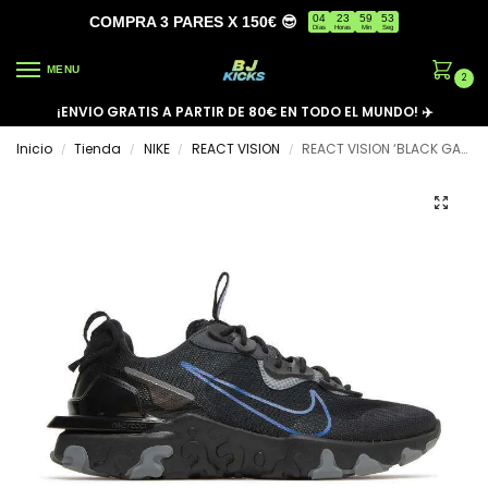
04
23
59
53
COMPRA 3 PARES X 150€ 😎
Días
Horas
Min
Seg
MENU
2
¡ENVIO GRATIS A PARTIR DE 80€ EN TODO EL MUNDO! ✈️
Inicio
Tienda
NIKE
REACT VISION
REACT VISION ‘BLACK GAME ROYAL’
/
/
/
/