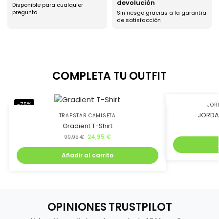
devolución
Disponible para cualquier
Ahorra uniéndote al
pregunta
Sin riesgo gracias a la garantía
de satisfacción
club BJ Kicks y llévate
un 5% de descuento.
COMPLETA TU OUTFIT
Además, recibirás lanzamientos exclusivos antes que
nadie
-75%
-45%
JOR
JORDAN
TRAPSTAR CAMISETA
Gradient T-Shirt
24,95
€
99,95
€
Añadir al carrito
Quiero mi descuento
OPINIONES TRUSTPILOT