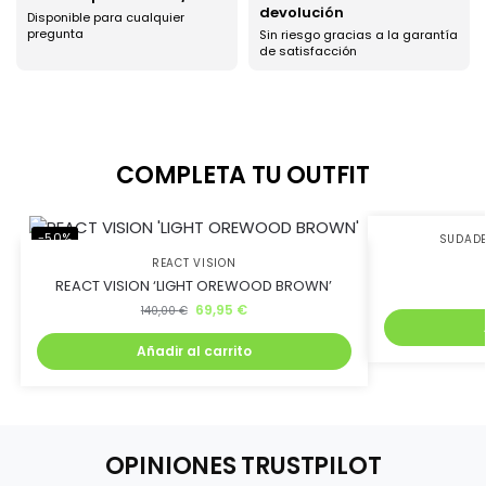
devolución
Disponible para cualquier
Ahorra uniéndote al
pregunta
Sin riesgo gracias a la garantía
de satisfacción
club BJ Kicks y llévate
un 5% de descuento.
COMPLETA TU OUTFIT
Además, recibirás lanzamientos exclusivos antes que
nadie
-50%
-38%
SUDADE
REACT VISION
REACT VISION ‘LIGHT OREWOOD BROWN’
69,95
€
140,00
€
Añadir al carrito
Quiero mi descuento
OPINIONES TRUSTPILOT