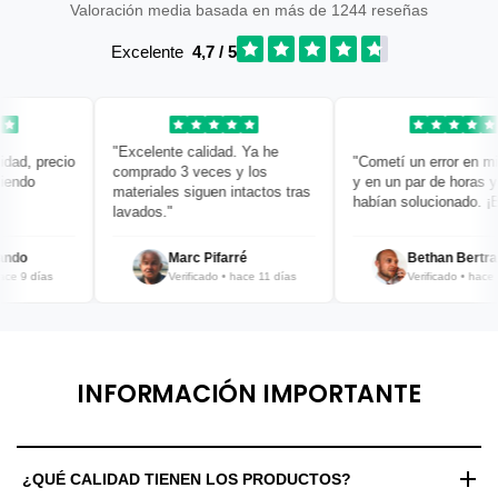
Valoración media basada en más de 1244 reseñas
Excelente
4,7 / 5
"Excelente calidad. Ya he
, precio
"Cometí un error en mi pe
comprado 3 veces y los
do
y en un par de horas ya lo
materiales siguen intactos tras
habían solucionado. ¡Brav
lavados."
o
Marc Pifarré
Bethan Bertrand
9 días
Verificado • hace 11 días
Verificado • hace 12 d
INFORMACIÓN IMPORTANTE
¿QUÉ CALIDAD TIENEN LOS PRODUCTOS?