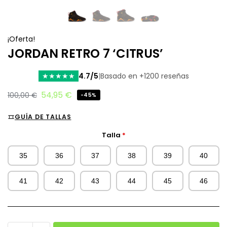
¡Oferta!
JORDAN RETRO 7 ‘CITRUS’
4.7/5
|
Basado en +1200 reseñas
★
★
★
★
★
54,95
€
100,00
€
-45%
GUÍA DE TALLAS
Talla
*
35
36
37
38
39
40
41
42
43
44
45
46