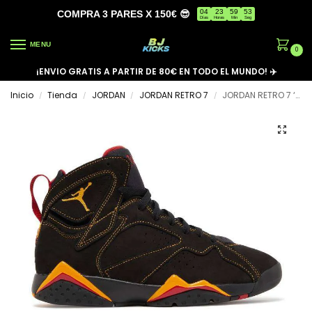
04
23
59
53
COMPRA 3 PARES X 150€ 😎
Días
Horas
Min
Seg
MENU
0
¡ENVIO GRATIS A PARTIR DE 80€ EN TODO EL MUNDO! ✈️
Inicio
Tienda
JORDAN
JORDAN RETRO 7
JORDAN RETRO 7 ‘CITRUS’
/
/
/
/