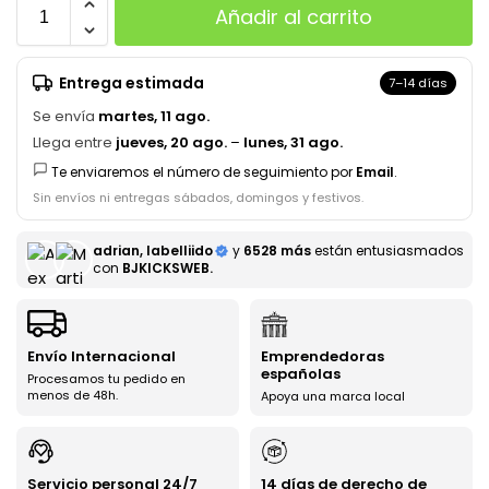
Añadir al carrito
Entrega estimada
7–14 días
Se envía
martes, 11 ago.
Llega entre
jueves, 20 ago.
–
lunes, 31 ago.
Te enviaremos el número de seguimiento por
Email
.
Sin envíos ni entregas sábados, domingos y festivos.
adrian, labelliido
y
6528 más
están entusiasmados
con
BJKICKSWEB.
Envío Internacional
Emprendedoras
españolas
Procesamos tu pedido en
menos de 48h.
Apoya una marca local
Servicio personal 24/7
14 días de derecho de