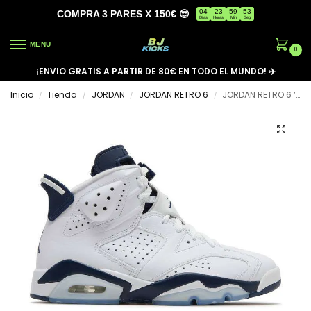
04
23
59
53
COMPRA 3 PARES X 150€ 😎
Días
Horas
Min
Seg
MENU
0
¡ENVIO GRATIS A PARTIR DE 80€ EN TODO EL MUNDO! ✈️
Inicio
Tienda
JORDAN
JORDAN RETRO 6
JORDAN RETRO 6 ‘MIDNIGHT NAVY’
/
/
/
/