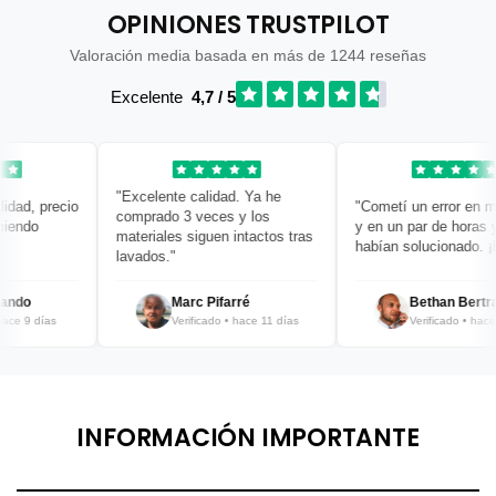
OPINIONES TRUSTPILOT
Valoración media basada en más de 1244 reseñas
Excelente
4,7 / 5
"Excelente calidad. Ya he
ad, precio
"Cometí un error en mi 
comprado 3 veces y los
endo
y en un par de horas ya 
materiales siguen intactos tras
habían solucionado. ¡Br
lavados."
ndo
Marc Pifarré
Bethan Bertran
e 9 días
Verificado • hace 11 días
Verificado • hace 12
INFORMACIÓN IMPORTANTE