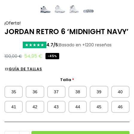
¡Oferta!
JORDAN RETRO 6 ‘MIDNIGHT NAVY’
4.7/5
|
Basado en +1200 reseñas
★
★
★
★
★
54,95
€
100,00
€
-45%
GUÍA DE TALLAS
Talla
*
35
36
37
38
39
40
41
42
43
44
45
46