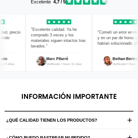
Excelente
4,7 / 5
"Excelente calidad. Ya he
d, precio
"Cometí un error en mi p
comprado 3 veces y los
ndo
y en un par de horas ya l
materiales siguen intactos tras
habían solucionado. ¡Bra
lavados."
do
Marc Pifarré
Bethan Bertrand
 9 días
Verificado • hace 11 días
Verificado • hace 12 
INFORMACIÓN IMPORTANTE
¿QUÉ CALIDAD TIENEN LOS PRODUCTOS?
Trabajamos exclusivamente con materiales de alta gama y
¿CÓMO PUEDO RASTREAR MI PEDIDO?