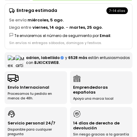
Entrega estimada
7–14 días
Se envía
miércoles, 5 ago.
Llega entre
viernes, 14 ago.
–
martes, 25 ago.
Te enviaremos el número de seguimiento por
Email
.
Sin envíos ni entregas sábados, domingos y festivos.
adrian, labelliido
y
6528 más
están entusiasmados
con
BJKICKSWEB.
Envío Internacional
Emprendedoras
españolas
Procesamos tu pedido en
menos de 48h.
Apoya una marca local
Servicio personal 24/7
14 días de derecho de
devolución
Disponible para cualquier
pregunta
Sin riesgo gracias a la garantía