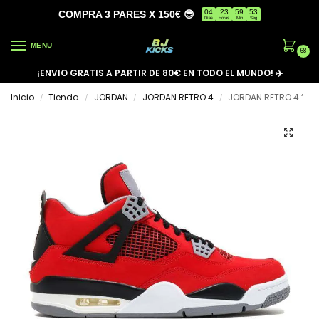
04
23
59
53
COMPRA 3 PARES X 150€ 😎
Días
Horas
Min
Seg
MENU
68
¡ENVIO GRATIS A PARTIR DE 80€ EN TODO EL MUNDO! ✈️
Inicio
Tienda
JORDAN
JORDAN RETRO 4
JORDAN RETRO 4 ‘TORO BRAVO’
/
/
/
/