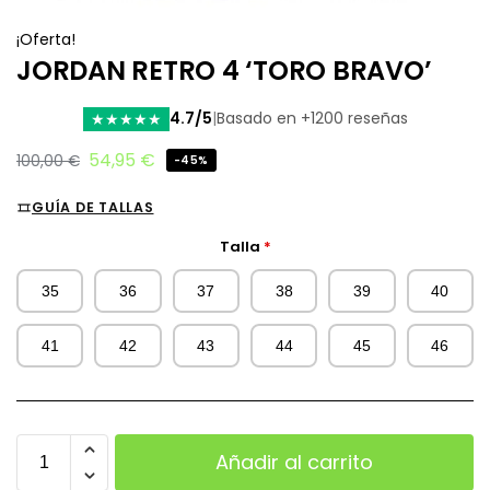
¡Oferta!
JORDAN RETRO 4 ‘TORO BRAVO’
4.7/5
|
Basado en +1200 reseñas
★
★
★
★
★
54,95
€
100,00
€
-45%
GUÍA DE TALLAS
Talla
*
35
36
37
38
39
40
41
42
43
44
45
46
Añadir al carrito