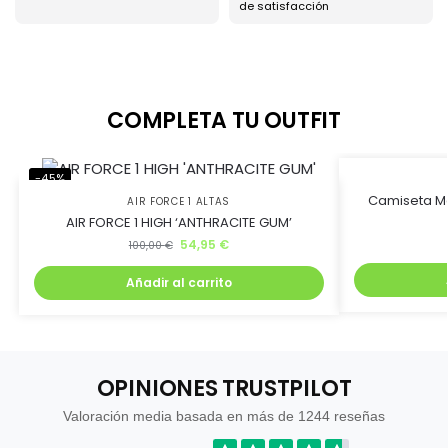
de satisfacción
COMPLETA TU OUTFIT
-45%
-73%
Camiseta Ma
AIR FORCE 1 ALTAS
AIR FORCE 1 HIGH ‘ANTHRACITE GUM’
54,95
€
100,00
€
Añadir al carrito
OPINIONES TRUSTPILOT
Valoración media basada en más de 1244 reseñas