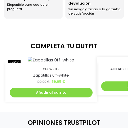
devolución
Disponible para cualquier
Ahorra uniéndote al
pregunta
Sin riesgo gracias a la garantía
de satisfacción
club BJ Kicks y llévate
un 5% de descuento.
COMPLETA TU OUTFIT
Además, recibirás lanzamientos exclusivos antes que
nadie
-40%
-45%
ADIDAS C
OFF WHITE
Zapatillas 0ff-white
59,95
€
100,00
€
Añadir al carrito
Quiero mi descuento
OPINIONES TRUSTPILOT