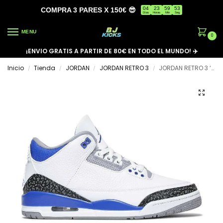
04
23
59
53
COMPRA 3 PARES X 150€ 😎
Días
Horas
Min
Seg
MENU
0
¡ENVIO GRATIS A PARTIR DE 80€ EN TODO EL MUNDO! ✈️
Inicio
Tienda
JORDAN
JORDAN RETRO 3
JORDAN RETRO 3 ‘RACER BLUE’
/
/
/
/