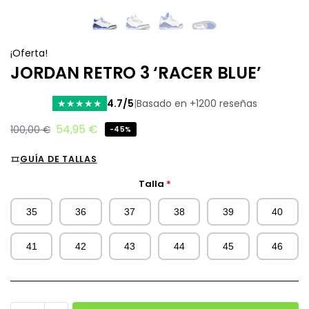
¡Oferta!
JORDAN RETRO 3 ‘RACER BLUE’
4.7/5
|
Basado en +1200 reseñas
★
★
★
★
★
54,95
€
100,00
€
-45%
GUÍA DE TALLAS
Talla
*
35
36
37
38
39
40
41
42
43
44
45
46