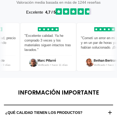
Valoración media basada en más de 1244 reseñas
Excelente
4,7 / 5
"Excelente calidad. Ya he
 precio
"Cometí un error en mi ped
comprado 3 veces y los
o
y en un par de horas ya lo
materiales siguen intactos tras
habían solucionado. ¡Bravo
lavados."
Marc Pifarré
Bethan Bertrand
 días
Verificado • hace 11 días
Verificado • hace 12 dí
INFORMACIÓN IMPORTANTE
¿QUÉ CALIDAD TIENEN LOS PRODUCTOS?