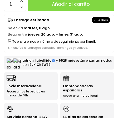
Añadir al carrito
Entrega estimada
7–14 días
Se envía
martes, 11 ago.
Llega entre
jueves, 20 ago.
–
lunes, 31 ago.
Te enviaremos el número de seguimiento por
Email
.
Sin envíos ni entregas sábados, domingos y festivos.
adrian, labelliido
y
6528 más
están entusiasmados
con
BJKICKSWEB.
Envío Internacional
Emprendedoras
españolas
Procesamos tu pedido en
menos de 48h.
Apoya una marca local
Servicio personal 24/7
14 días de derecho de