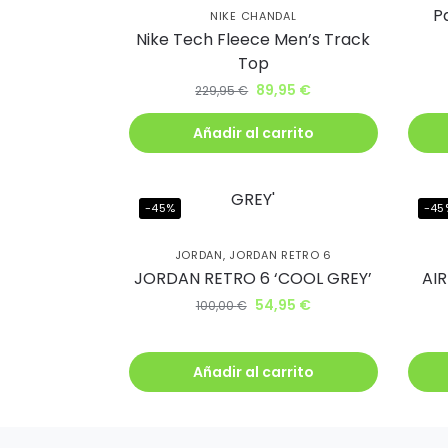
lléva
P
NIKE CHANDAL
Nike Tech Fleece Men’s Track
descu
Top
89,95
€
229,95
€
Además, recib
antes que nad
Añadir al carrito
-45%
-45
JORDAN
,
JORDAN RETRO 6
Q
JORDAN RETRO 6 ‘COOL GREY’
AI
54,95
€
100,00
€
Añadir al carrito