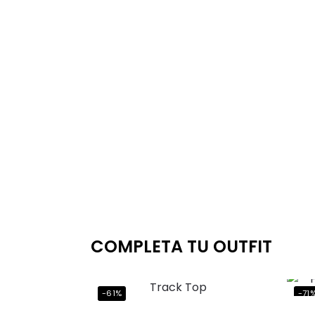
COMPLETA TU OUTFIT
Ahorr
al cl
-61%
-71