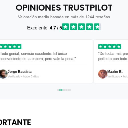
OPINIONES TRUSTPILOT
Valoración media basada en más de 1244 reseñas
Excelente
4,7 / 5
"De todas mis prendas, esta es mi favorita. Combina
"Diseño limp
perfecto con todo."
empaquetad
Maxim B.
Javier
Verificado • hace 6 días
Verific
ORTANTE