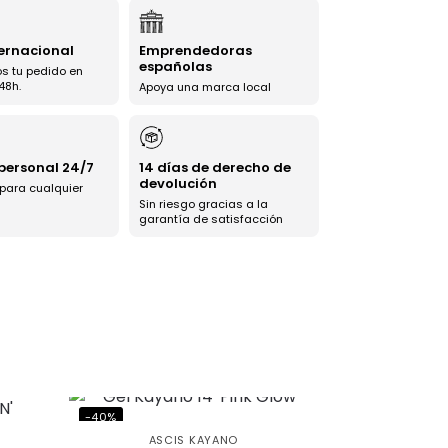
ternacional
Emprendedoras
españolas
s tu pedido en
48h.
Apoya una marca local
 personal 24/7
14 días de derecho de
devolución
 para cualquier
Sin riesgo gracias a la
garantía de satisfacción
-40%
ASCIS KAYANO