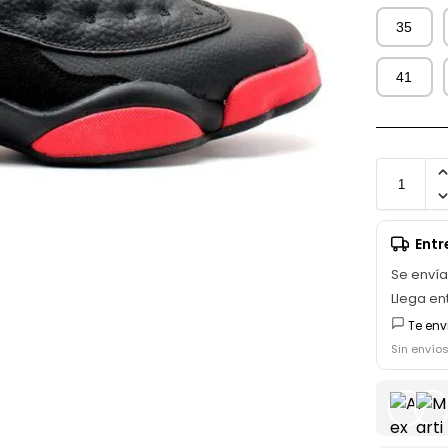
35
41
Ent
Se enví
Llega en
Te env
Sin envío