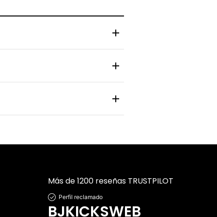
 y zapatilla pasa por un control de
nlace de rastreo en tiempo real para
 personal y bancaria está protegida
Más de 1200 reseñas TRUSTPILOT
Perfil reclamado
BJKICKSWEB