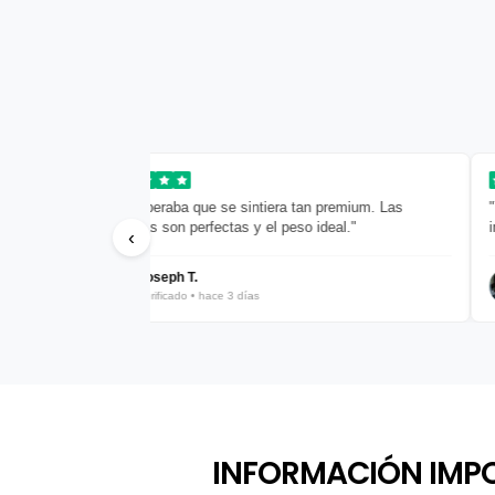
mium. Las
"Todo genial, servicio excelente. El único
."
inconveniente es la espera, pero vale la pena."
‹
Jorge Bautista
Verificado • hace 5 días
INFORMACIÓN IMP