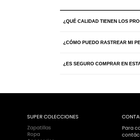
¿QUÉ CALIDAD TIENEN LOS PR
Trabajamos exclusivamente con materi
¿CÓMO PUEDO RASTREAR MI P
calidad riguroso antes de ser enviada
Una vez procesado tu envío, recibirá
¿ES SEGURO COMPRAR EN ESTA
que sepas exactamente dónde se enc
Totalmente. Utilizamos certificados S
bajo estándares internacionales de c
SUPER COLECCIONES
CONTA
Zapatillas
Para co
Ropa
contác