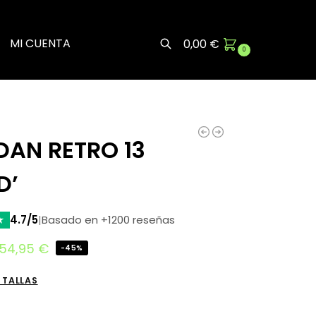
MI CUENTA
0,00
€
0
Buscar
DAN RETRO 13
D’
★
4.7/5
|
Basado en +1200 reseñas
54,95
€
-45%
 TALLAS