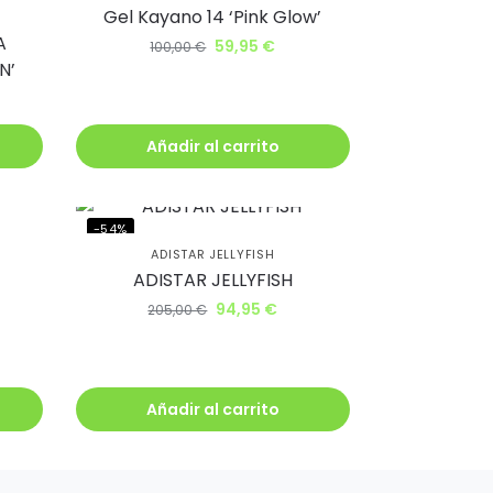
Gel Kayano 14 ‘Pink Glow’
A
59,95
€
100,00
€
N’
Añadir al carrito
-54%
ADISTAR JELLYFISH
ADISTAR JELLYFISH
94,95
€
205,00
€
Añadir al carrito