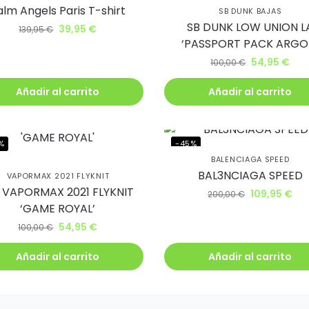
te un 5% de
alm Angels Paris T-shirt
SB DUNK BAJAS
SB DUNK LOW UNION L
ento.
39,95
€
139,95
€
‘PASSPORT PACK ARGO
54,95
€
100,00
€
irás lanzamientos exclusivos
ie
Añadir al carrito
Añadir al carrito
%
-45%
BALENCIAGA SPEED
BAL3NCIAGA SPEED
VAPORMAX 2021 FLYKNIT
uiero mi descuento
R VAPORMAX 2021 FLYKNIT
109,95
€
200,00
€
‘GAME ROYAL’
54,95
€
100,00
€
Añadir al carrito
Añadir al carrito