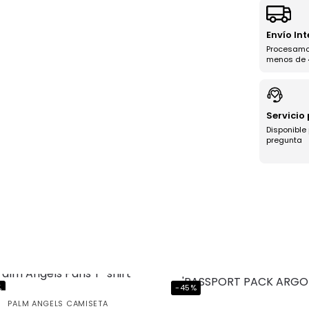
Envío In
Procesamo
menos de 
Servicio
Disponible
pregunta
a uniéndote
ub BJ Kicks y
%
-45%
PALM ANGELS CAMISETA