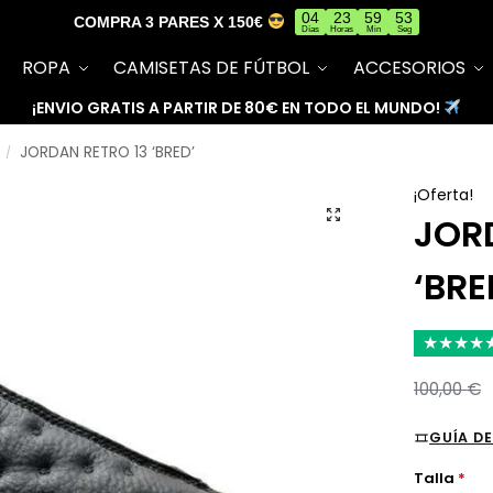
04
23
59
52
COMPRA 3 PARES X 150€
Días
Horas
Min
Seg
ROPA
CAMISETAS DE FÚTBOL
ACCESORIOS
¡ENVIO GRATIS A PARTIR DE 80€ EN TODO EL MUNDO!
JORDAN RETRO 13 ‘BRED’
/
¡Oferta!
JOR
‘BRE
★
★
★
★
100,00
€
GUÍA DE
Talla
*