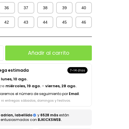
36
37
38
39
40
42
43
44
45
46
Añadir al carrito
rega estimada
7–14 días
a
lunes, 10 ago.
tre
miércoles, 19 ago.
–
viernes, 28 ago.
iaremos el número de seguimiento por
Email
.
s ni entregas sábados, domingos y festivos.
adrian, labelliido
y
6528 más
están
entusiasmados con
BJKICKSWEB.