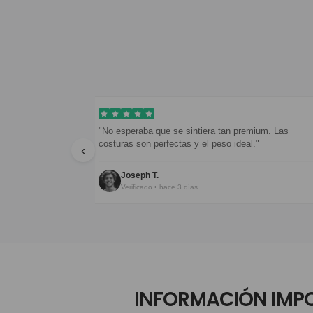
se sintiera tan premium. Las
"Todo genial, servicio excelente. E
ectas y el peso ideal."
inconveniente es la espera, pero v
‹
Jorge Bautista
ce 3 días
Verificado • hace 5 días
INFORMACIÓN IMP