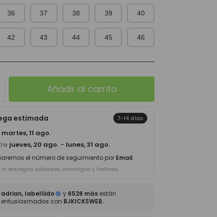
36
37
38
39
40
42
43
44
45
46
Añadir al carrito
rega estimada
7–14 días
a
martes, 11 ago.
tre
jueves, 20 ago.
–
lunes, 31 ago.
iaremos el número de seguimiento por
Email
.
s ni entregas sábados, domingos y festivos.
adrian, labelliido
y
6528 más
están
entusiasmados con
BJKICKSWEB.