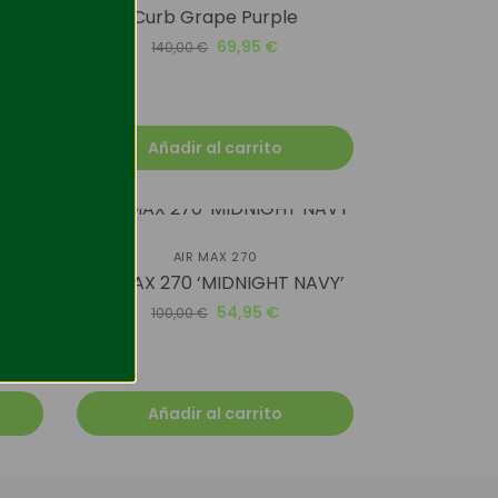
t
Curb Grape Purple
69,95
€
140,00
€
Añadir al carrito
-45%
AIR MAX 270
AIR MAX 270 ‘MIDNIGHT NAVY’
 RUST
54,95
€
100,00
€
Añadir al carrito