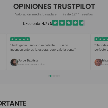
OPINIONES TRUSTPILOT
Valoración media basada en más de 1244 reseñas
Excelente
4,7 / 5
l único
"De todas mis prendas, esta es mi favorita. Combi
ale la pena."
perfecto con todo."
Maxim B.
Verificado • hace 6 días
ORTANTE