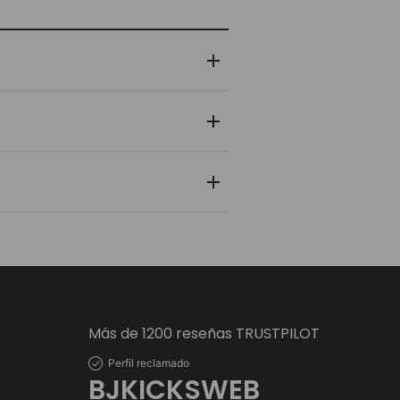
 y zapatilla pasa por un control de
nlace de rastreo en tiempo real para
 personal y bancaria está protegida
Más de 1200 reseñas TRUSTPILOT
Perfil reclamado
BJKICKSWEB