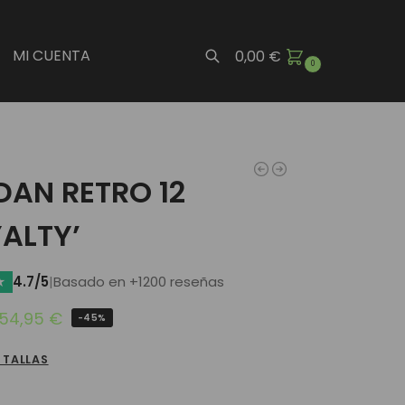
MI CUENTA
0,00
€
0
Buscar
DAN RETRO 12
ALTY’
★
4.7/5
|
Basado en +1200 reseñas
54,95
€
-45%
 TALLAS