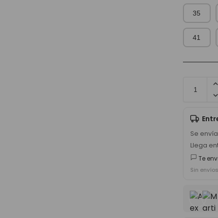
35
41
Ent
Se enví
Llega en
Te env
Sin envío