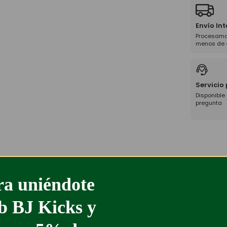
Envío In
Procesamo
menos de 
Servicio
Disponible
pregunta
a uniéndote
ub BJ Kicks y
%
-75%
TRAPSTAR CAMISETA