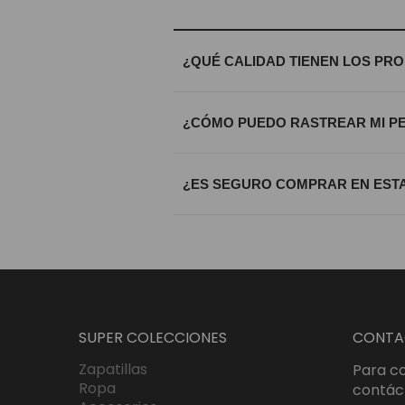
¿QUÉ CALIDAD TIENEN LOS PR
Trabajamos exclusivamente con materi
¿CÓMO PUEDO RASTREAR MI P
calidad riguroso antes de ser enviada
Una vez procesado tu envío, recibirá
¿ES SEGURO COMPRAR EN ESTA
que sepas exactamente dónde se enc
Totalmente. Utilizamos certificados S
bajo estándares internacionales de c
SUPER COLECCIONES
CONTA
Zapatillas
Para co
Ropa
contác