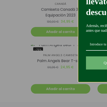
lléva
CANADÁ
Camiseta Canadá 3ª
JORD
descu
Equipación 2023
34,95
€
130,00
€
Además, recib
antes que nad
Añadir al carrito
-75%
-45
PALM ANGELS CAMISETA
Palm Angels Bear T-shirt
Q
JORD
24,95
€
99,95
€
Añadir al carrito