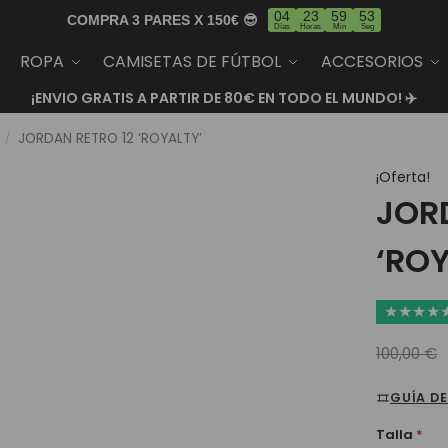
04
23
59
52
COMPRA 3 PARES X 150€ 😎
Días
Horas
Min
Seg
ROPA
CAMISETAS DE FÚTBOL
ACCESORIOS
¡ENVIO GRATIS A PARTIR DE 80€ EN TODO EL MUNDO! ✈️
JORDAN RETRO 12 ‘ROYALTY’
/
¡Oferta!
JOR
‘ROY
★
★
★
★
100,00
€
GUÍA DE
Talla
*