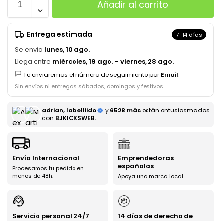
Añadir al carrito
Entrega estimada
7–14 días
Se envía
lunes, 10 ago.
Llega entre
miércoles, 19 ago.
–
viernes, 28 ago.
Te enviaremos el número de seguimiento por
Email
.
Sin envíos ni entregas sábados, domingos y festivos.
adrian, labelliido
y
6528 más
están entusiasmados
con
BJKICKSWEB.
Envío Internacional
Emprendedoras
españolas
Procesamos tu pedido en
menos de 48h.
Apoya una marca local
Servicio personal 24/7
14 días de derecho de