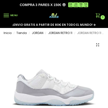
04
23
59
53
COMPRA 3 PARES X 150€ 😎
Días
Horas
Min
Seg
MENU
0
¡ENVIO GRATIS A PARTIR DE 80€ EN TODO EL MUNDO! ✈️
Inicio
Tienda
JORDAN
JORDAN RETRO 11
JORDAN RETRO 11 LOW ‘CEMENT GREY’
/
/
/
/