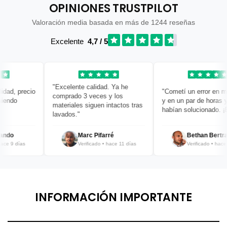
OPINIONES TRUSTPILOT
Valoración media basada en más de 1244 reseñas
Excelente
4,7 / 5
"Excelente calidad. Ya he
ad, precio
"Cometí un error en mi p
comprado 3 veces y los
ndo
y en un par de horas ya 
materiales siguen intactos tras
habían solucionado. ¡Bra
lavados."
do
Marc Pifarré
Bethan Bertran
e 9 días
Verificado • hace 11 días
Verificado • hace 12
INFORMACIÓN IMPORTANTE