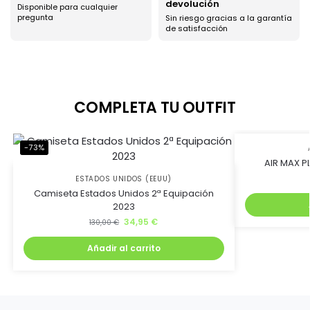
devolución
Disponible para cualquier
pregunta
Sin riesgo gracias a la garantía
de satisfacción
COMPLETA TU OUTFIT
-73%
-45%
AIR MAX PL
ESTADOS UNIDOS (EEUU)
Camiseta Estados Unidos 2ª Equipación
2023
34,95
€
130,00
€
Añadir al carrito