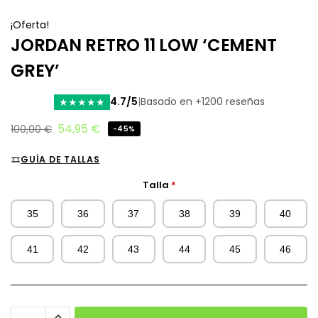
¡Oferta!
JORDAN RETRO 11 LOW ‘CEMENT
GREY’
4.7/5
|
Basado en +1200 reseñas
★
★
★
★
★
54,95
€
100,00
€
-45%
GUÍA DE TALLAS
Talla
*
35
36
37
38
39
40
41
42
43
44
45
46