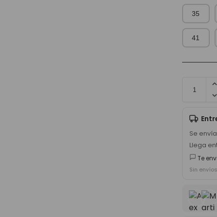
35
41
Ent
Se enví
Llega en
Te env
Sin envío