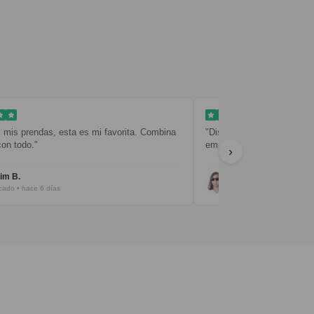
limpio y sencillo. La entrega fue rápida y el
"¡Todo perfecto! Calidad,
etado muy cuidado."
recomiendo totalmente."
›
vier R.
Filipa Fernando
rificado • hace 8 días
Verificado • hace 9 días