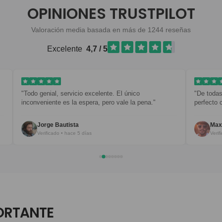
OPINIONES TRUSTPILOT
Valoración media basada en más de 1244 reseñas
Excelente
4,7 / 5
"De todas mis prendas, esta es mi favorita. Combina
"Diseño 
perfecto con todo."
empaqu
Maxim B.
Ja
Verificado • hace 6 días
Ve
ORTANTE