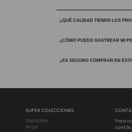
¿QUÉ CALIDAD TIENEN LOS PR
Trabajamos exclusivamente con materi
¿CÓMO PUEDO RASTREAR MI P
calidad riguroso antes de ser enviada
Una vez procesado tu envío, recibirá
¿ES SEGURO COMPRAR EN ESTA
que sepas exactamente dónde se enc
Totalmente. Utilizamos certificados S
bajo estándares internacionales de c
SUPER COLECCIONES
CONTA
Zapatillas
Para co
Ropa
contác