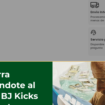
Envío In
Procesamo
menos de 
Servicio
Disponible
pregunta
ra
ndote al
 BJ Kicks
%
-73%