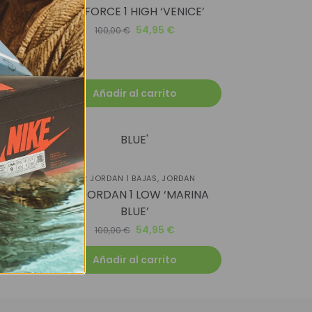
AIR FORCE 1 HIGH ‘VENICE’
5/26
54,95
€
100,00
€
Añadir al carrito
-45%
AIR JORDAN 1 BAJAS
,
JORDAN
AIR JORDAN 1 LOW ‘MARINA
BLUE’
54,95
€
100,00
€
Añadir al carrito