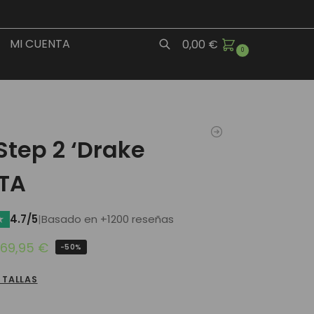
MI CUENTA
0,00
€
0
Buscar
Step 2 ‘Drake
TA
★
4.7/5
|
Basado en +1200 reseñas
69,95
€
-50%
 TALLAS