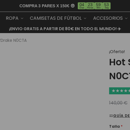
04
23
59
52
COMPRA 3 PARES X 150€ 😎
Días
Horas
Min
Seg
ROPA
CAMISETAS DE FÚTBOL
ACCESORIOS
¡ENVIO GRATIS A PARTIR DE 80€ EN TODO EL MUNDO! ✈️
 ‘Drake N0CTA
¡Oferta!
Hot 
N0C
★
★
★
★
140,00
€
GUÍA DE
Talla
*