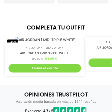
COMPLETA TU OUTFIT
-45%
-45%
AIR 
AIR JORDA
AIR JORDAN 1 MID
,
JORDAN
AIR JORDAN 1 MID ‘TRIPLE WHITE’
54,95
€
100,00
€
Añadir al carrito
OPINIONES TRUSTPILOT
Valoración media basada en más de 1244 reseñas
Excelente
4,7 / 5