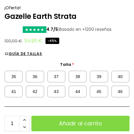
¡Oferta!
Gazelle Earth Strata
4.7/5
|
Basado en +1200 reseñas
★
★
★
★
★
54,95
€
100,00
€
-45%
GUÍA DE TALLAS
Talla
*
35
36
37
38
39
40
41
42
43
44
45
46
Añadir al carrito