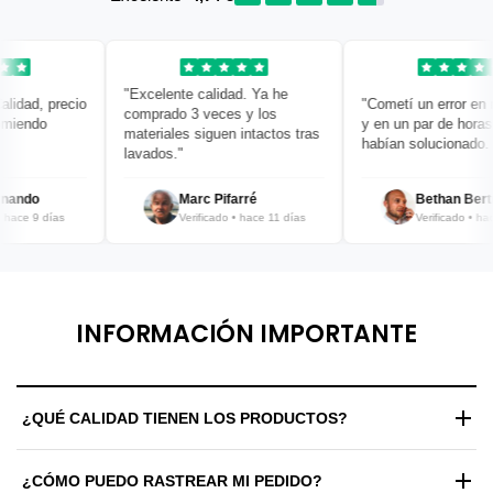
"Excelente calidad. Ya he
idad, precio
"Cometí un error en mi
comprado 3 veces y los
iendo
y en un par de horas ya
materiales siguen intactos tras
habían solucionado. ¡B
lavados."
ando
Marc Pifarré
Bethan Bertra
ace 9 días
Verificado • hace 11 días
Verificado • hace 
INFORMACIÓN IMPORTANTE
¿QUÉ CALIDAD TIENEN LOS PRODUCTOS?
Trabajamos exclusivamente con materiales de alta gama y
¿CÓMO PUEDO RASTREAR MI PEDIDO?
estándares de fabricación premium. Cada prenda y zapatilla