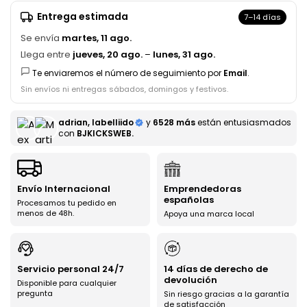
Entrega estimada
7–14 días
Se envía
martes, 11 ago.
Llega entre
jueves, 20 ago.
–
lunes, 31 ago.
Te enviaremos el número de seguimiento por
Email
.
Sin envíos ni entregas sábados, domingos y festivos.
adrian, labelliido
y
6528 más
están entusiasmados
con
BJKICKSWEB.
Envío Internacional
Emprendedoras
españolas
Procesamos tu pedido en
menos de 48h.
Apoya una marca local
Servicio personal 24/7
14 días de derecho de
devolución
Disponible para cualquier
pregunta
Sin riesgo gracias a la garantía
de satisfacción