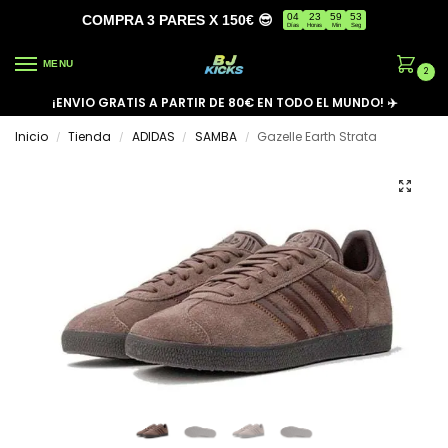
04
23
59
53
COMPRA 3 PARES X 150€ 😎
Días
Horas
Min
Seg
MENU
2
¡ENVIO GRATIS A PARTIR DE 80€ EN TODO EL MUNDO! ✈️
Inicio
Tienda
ADIDAS
SAMBA
Gazelle Earth Strata
/
/
/
/