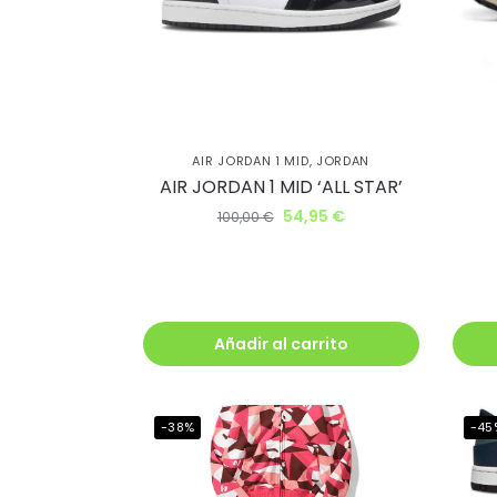
Ahorr
al cl
AIR JORDAN 1 MID
,
JORDAN
AIR JORDAN 1 MID ‘ALL STAR’
lléva
54,95
€
100,00
€
descu
Además, recib
antes que nad
Añadir al carrito
-38%
-45
Q