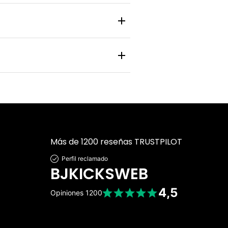
 y zapatilla pasa por un control de
nlace de rastreo en tiempo real para
 personal y bancaria está protegida
Más de 1200 reseñas TRUSTPILOT
Perfil reclamado
BJKICKSWEB
4,5
Opiniones
1200