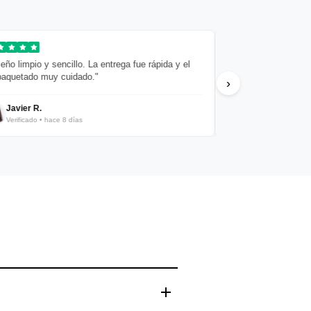
io y sencillo. La entrega fue rápida y el
"¡Todo perfecto! Calidad, pre
o muy cuidado."
recomiendo totalmente."
›
 R.
Filipa Fernando
ado • hace 8 días
Verificado • hace 9 días