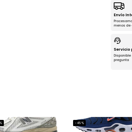
Envío In
Procesamo
menos de 
Servicio
Disponible
pregunta
%
-45%