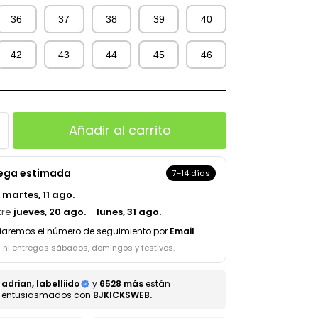
36
37
38
39
40
42
43
44
45
46
Añadir al carrito
rega estimada
7–14 días
a
martes, 11 ago.
tre
jueves, 20 ago.
–
lunes, 31 ago.
iaremos el número de seguimiento por
Email
.
s ni entregas sábados, domingos y festivos.
adrian, labelliido
y
6528 más
están
entusiasmados con
BJKICKSWEB.