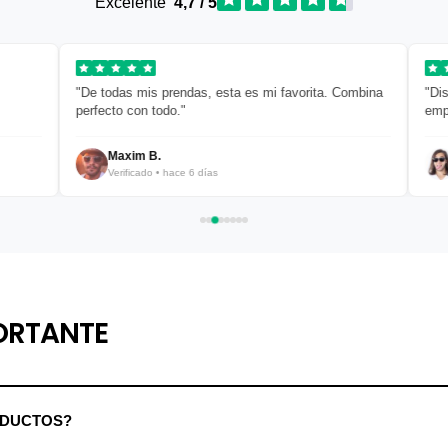
Excelente
4,7 / 5
"De todas mis prendas, esta es mi favorita. Combina
"Diseño limp
perfecto con todo."
empaquetad
Maxim B.
Javier
Verificado • hace 6 días
Verific
ORTANTE
ODUCTOS?