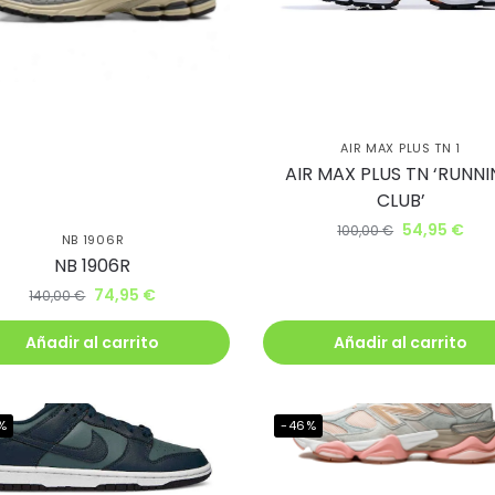
a uniéndote
ub BJ Kicks y
AIR MAX PLUS TN 1
AIR MAX PLUS TN ‘RUNN
te un 5% de
CLUB’
54,95
€
100,00
€
ento.
NB 1906R
NB 1906R
74,95
€
140,00
€
irás lanzamientos exclusivos
ie
Añadir al carrito
Añadir al carrito
%
-46%
uiero mi descuento