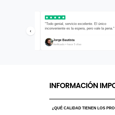
mium. Las
"Todo genial, servicio excelente. El único
."
inconveniente es la espera, pero vale la pena."
‹
Jorge Bautista
Verificado • hace 5 días
INFORMACIÓN IMP
¿QUÉ CALIDAD TIENEN LOS PR