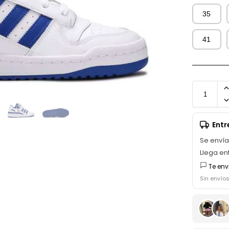
35
41
Ent
Se enví
Llega en
Te env
Sin envío