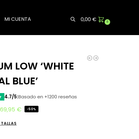
MI CUENTA
0,00
€
0
Buscar
UM LOW ‘WHITE
L BLUE’
★
4.7/5
|
Basado en +1200 reseñas
69,95
€
-50%
 TALLAS