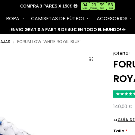
04
23
59
53
COMPRA 3 PARES X 150€ 😎
Días
Horas
Min
Seg
ROPA
CAMISETAS DE FÚTBOL
ACCESORIOS
¡ENVIO GRATIS A PARTIR DE 80€ EN TODO EL MUNDO! ✈️
BAJAS
FORUM LOW ‘WHITE ROYAL BLUE’
/
¡Oferta!
FOR
ROYA
★
★
★
★
140,00
€
GUÍA DE
Talla
*