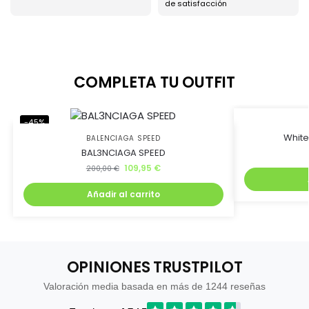
de satisfacción
COMPLETA TU OUTFIT
-45%
-71%
White
BALENCIAGA SPEED
BAL3NCIAGA SPEED
109,95
€
200,00
€
Añadir al carrito
OPINIONES TRUSTPILOT
Valoración media basada en más de 1244 reseñas