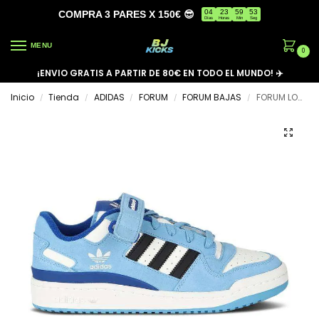
04
23
59
53
COMPRA 3 PARES X 150€ 😎
Días
Horas
Min
Seg
MENU
0
¡ENVIO GRATIS A PARTIR DE 80€ EN TODO EL MUNDO! ✈️
Inicio
Tienda
ADIDAS
FORUM
FORUM BAJAS
FORUM LOW ‘TEAM LIGHT BLUE’
/
/
/
/
/