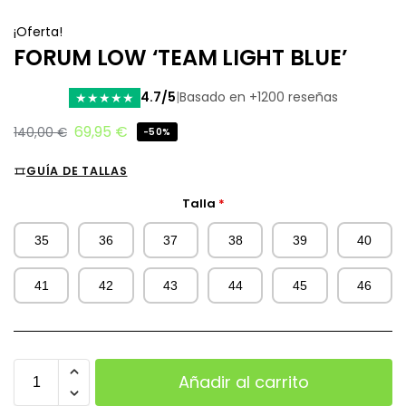
¡Oferta!
FORUM LOW ‘TEAM LIGHT BLUE’
4.7/5
|
Basado en +1200 reseñas
★
★
★
★
★
69,95
€
140,00
€
-50%
GUÍA DE TALLAS
Talla
*
35
36
37
38
39
40
41
42
43
44
45
46
Añadir al carrito