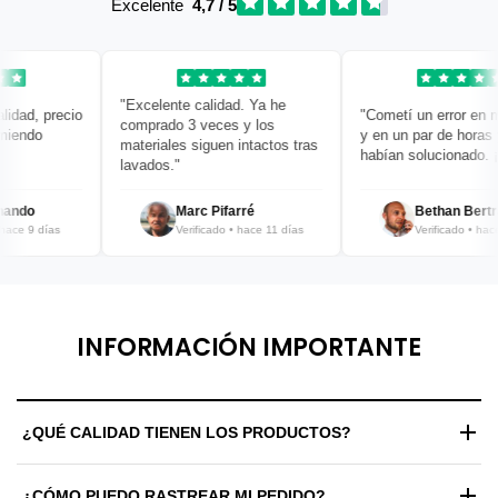
Excelente
4,7 / 5
"Excelente calidad. Ya he
dad, precio
"Cometí un error en mi 
comprado 3 veces y los
endo
y en un par de horas ya 
materiales siguen intactos tras
habían solucionado. ¡Br
lavados."
ndo
Marc Pifarré
Bethan Bertran
ce 9 días
Verificado • hace 11 días
Verificado • hace 1
INFORMACIÓN IMPORTANTE
¿QUÉ CALIDAD TIENEN LOS PRODUCTOS?
Trabajamos exclusivamente con materiales de alta gama y
¿CÓMO PUEDO RASTREAR MI PEDIDO?