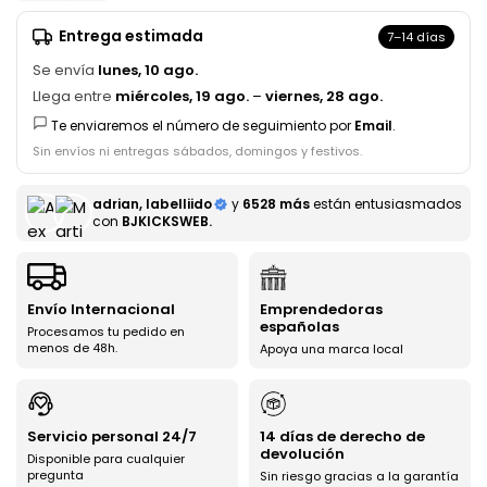
Entrega estimada
7–14 días
Se envía
lunes, 10 ago.
Llega entre
miércoles, 19 ago.
–
viernes, 28 ago.
Te enviaremos el número de seguimiento por
Email
.
Sin envíos ni entregas sábados, domingos y festivos.
adrian, labelliido
y
6528 más
están entusiasmados
con
BJKICKSWEB.
Envío Internacional
Emprendedoras
españolas
Procesamos tu pedido en
menos de 48h.
Apoya una marca local
Servicio personal 24/7
14 días de derecho de
devolución
Disponible para cualquier
pregunta
Sin riesgo gracias a la garantía