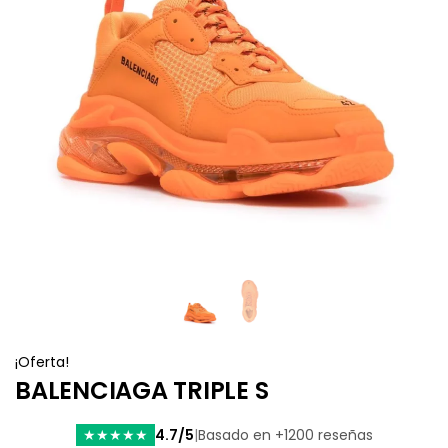
¡Oferta!
BALENCIAGA TRIPLE S
4.7/5
|
Basado en +1200 reseñas
★
★
★
★
★