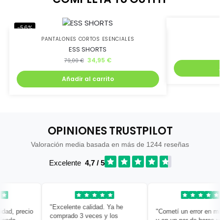
Quiero mi descuento
-56%
-39%
PANTALONES CORTOS ESENCIALES
ESS SHORTS
34,95
€
79,00
€
Añadir al carrito
OPINIONES TRUSTPILOT
Valoración media basada en más de 1244 reseñas
Excelente
4,7 / 5
"Excelente calidad. Ya he
, precio
"Cometí un error en mi pe
comprado 3 veces y los