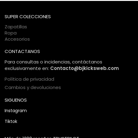
bancaria está protegida bajo estándares internacionales de
comercio electrónico, garantizando una compra 100%
SUPER COLECCIONES
segura.
Zapatillas
Ropa
Accesorios
CONTACTANOS
Para consultas o incidencias, contáctanos
exclusivamente en:
Contacto@bjkicksweb.com
Política de privacidad
Cambios y devoluciones
SIGUENOS
Instagram
Tiktok