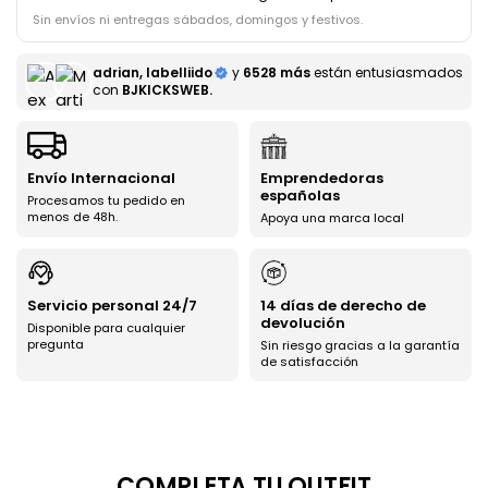
Sin envíos ni entregas sábados, domingos y festivos.
adrian, labelliido
y
6528 más
están entusiasmados
con
BJKICKSWEB.
Envío Internacional
Emprendedoras
Ahorra uniéndote al
españolas
Procesamos tu pedido en
menos de 48h.
Apoya una marca local
club BJ Kicks y llévate
un 5% de descuento.
Servicio personal 24/7
14 días de derecho de
devolución
Disponible para cualquier
pregunta
Sin riesgo gracias a la garantía
Además, recibirás lanzamientos exclusivos antes que
de satisfacción
nadie
COMPLETA TU OUTFIT