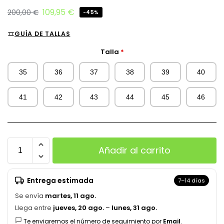
109,95
€
200,00
€
-45%
GUÍA DE TALLAS
Talla
*
35
36
37
38
39
40
41
42
43
44
45
46
Añadir al carrito
Entrega estimada
7–14 días
Se envía
martes, 11 ago.
Llega entre
jueves, 20 ago.
–
lunes, 31 ago.
Te enviaremos el número de seguimiento por
Email
.