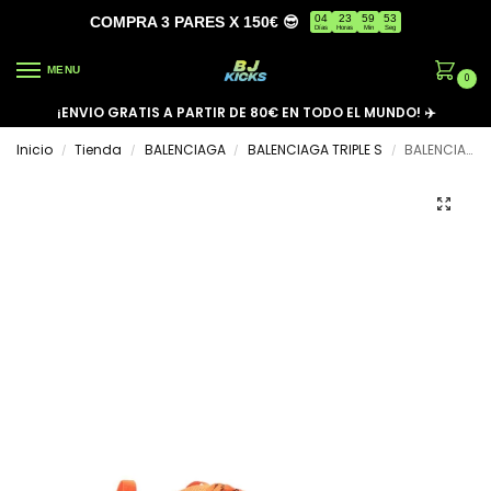
04
23
59
52
COMPRA 3 PARES X 150€ 😎
Días
Horas
Min
Seg
MENU
0
¡ENVIO GRATIS A PARTIR DE 80€ EN TODO EL MUNDO! ✈️
Inicio
Tienda
BALENCIAGA
BALENCIAGA TRIPLE S
BALENCIAGA TRIPLE S
/
/
/
/