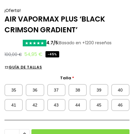
¡Oferta!
AIR VAPORMAX PLUS ‘BLACK
CRIMSON GRADIENT’
4.7/5
|
Basado en +1200 reseñas
★
★
★
★
★
54,95
€
100,00
€
-45%
GUÍA DE TALLAS
Talla
*
35
36
37
38
39
40
41
42
43
44
45
46