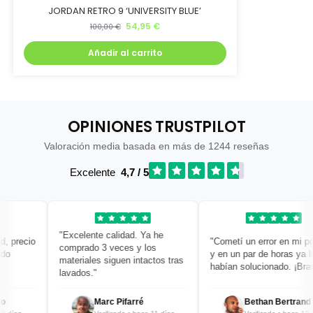
JORDAN RETRO 9 ‘UNIVERSITY BLUE’
54,95
€
100,00
€
Añadir al carrito
OPINIONES TRUSTPILOT
Valoración media basada en más de 1244 reseñas
Excelente
4,7 / 5
"Excelente calidad. Ya he
precio
"Cometí un error en mi pedi
comprado 3 veces y los
y en un par de horas ya lo
materiales siguen intactos tras
habían solucionado. ¡Bravo!
lavados."
Marc Pifarré
Bethan Bertrand