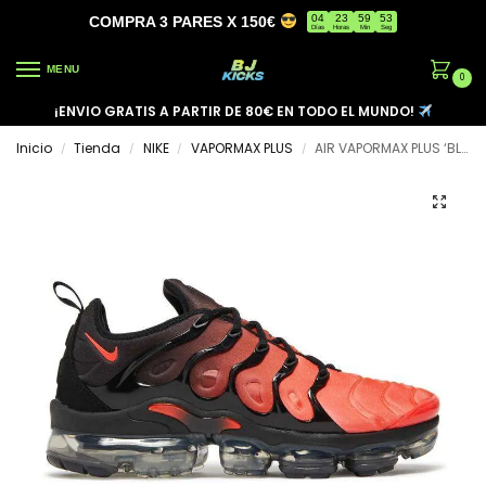
04
23
59
53
COMPRA 3 PARES X 150€
Días
Horas
Min
Seg
MENU
0
¡ENVIO GRATIS A PARTIR DE 80€ EN TODO EL MUNDO!
Inicio
Tienda
NIKE
VAPORMAX PLUS
AIR VAPORMAX PLUS ‘BLACK CRIMSON GRADIENT’
/
/
/
/