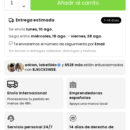
Añadir al carrito
Entrega estimada
7–14 días
Se envía
lunes, 10 ago.
Llega entre
miércoles, 19 ago.
–
viernes, 28 ago.
Te enviaremos el número de seguimiento por
Email
.
Sin envíos ni entregas sábados, domingos y festivos.
adrian, labelliido
y
6528 más
están entusiasmados
con
BJKICKSWEB.
Envío Internacional
Emprendedoras
españolas
Procesamos tu pedido en
menos de 48h.
Apoya una marca local
Servicio personal 24/7
14 días de derecho de