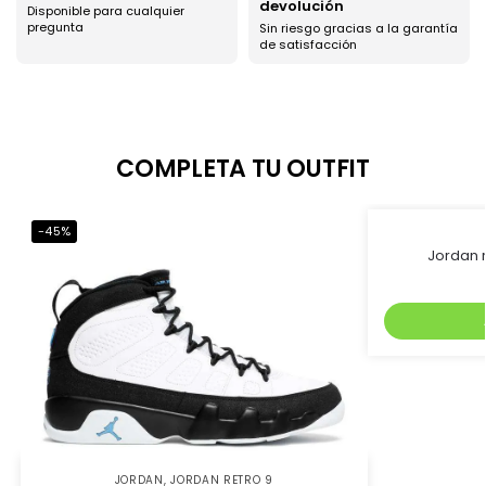
devolución
Disponible para cualquier
pregunta
Sin riesgo gracias a la garantía
de satisfacción
COMPLETA TU OUTFIT
-45%
-54%
Jordan r
JORDAN
,
JORDAN RETRO 9