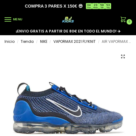
04
23
59
53
COMPRA 3 PARES X 150€ 😎
Días
Horas
Min
Seg
MENU
0
¡ENVIO GRATIS A PARTIR DE 80€ EN TODO EL MUNDO! ✈️
Inicio
Tienda
NIKE
VAPORMAX 2021 FLYKNIT
AIR VAPORMAX 2021 FLYKNIT ‘GAME ROYAL ANTHRACITE’
/
/
/
/