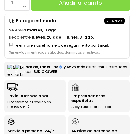
Añadir al carrito
Entrega estimada
7–14 días
Se envía
martes, 11 ago.
Llega entre
jueves, 20 ago.
–
lunes, 31 ago.
Te enviaremos el número de seguimiento por
Email
.
Sin envíos ni entregas sábados, domingos y festivos.
adrian, labelliido
y
6528 más
están entusiasmados
con
BJKICKSWEB.
Envío Internacional
Emprendedoras
españolas
Procesamos tu pedido en
menos de 48h.
Apoya una marca local
Servicio personal 24/7
14 días de derecho de