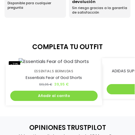
devolución
Disponible para cualquier
pregunta
Sin riesgo gracias a la garantía
de satisfacción
COMPLETA TU OUTFIT
-71%
-45%
ADIDAS SUP
ESSENTIALS BERMUDAS
Essentials Fear of God Shorts
39,95
€
139,95
€
Añadir al carrito
OPINIONES TRUSTPILOT