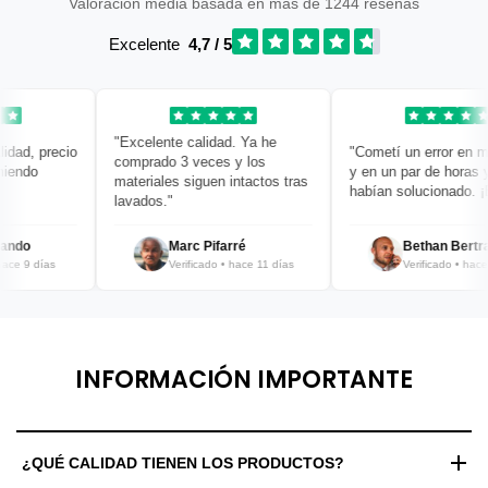
Valoración media basada en más de 1244 reseñas
Excelente
4,7 / 5
"Excelente calidad. Ya he
ad, precio
"Cometí un error en mi 
comprado 3 veces y los
endo
y en un par de horas ya 
materiales siguen intactos tras
habían solucionado. ¡Br
lavados."
ndo
Marc Pifarré
Bethan Bertran
e 9 días
Verificado • hace 11 días
Verificado • hace 12
INFORMACIÓN IMPORTANTE
¿QUÉ CALIDAD TIENEN LOS PRODUCTOS?