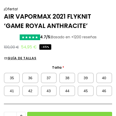
¡Oferta!
AIR VAPORMAX 2021 FLYKNIT
‘GAME ROYAL ANTHRACITE’
4.7/5
|
Basado en +1200 reseñas
★
★
★
★
★
54,95
€
100,00
€
-45%
GUÍA DE TALLAS
Talla
*
35
36
37
38
39
40
41
42
43
44
45
46