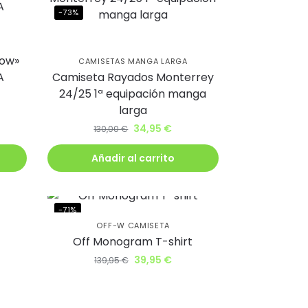
-73%
low»
CAMISETAS MANGA LARGA
A
Camiseta Rayados Monterrey
24/25 1ª equipación manga
larga
34,95
€
130,00
€
Añadir al carrito
-71%
OFF-W CAMISETA
Off Monogram T-shirt
39,95
€
139,95
€