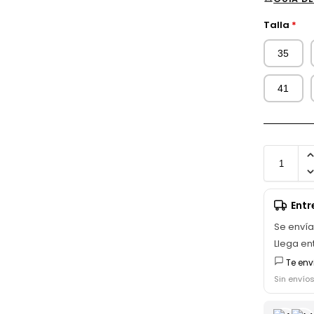
Talla
*
35
41
Ent
Se enví
Llega en
Te env
Sin envío