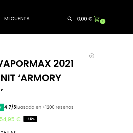
MI CUENTA
0,00
€
0
Buscar
 VAPORMAX 2021
KNIT ‘ARMORY
’
★
4.7/5
|
Basado en +1200 reseñas
54,95
€
-45%
 TALLAS