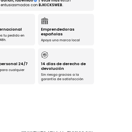
adrian, labelliido
y
6528 más
están
entusiasmados con
BJKICKSWEB.
ternacional
Emprendedoras
españolas
s tu pedido en
48h.
Apoya una marca local
 personal 24/7
14 días de derecho de
devolución
 para cualquier
Sin riesgo gracias a la
garantía de satisfacción