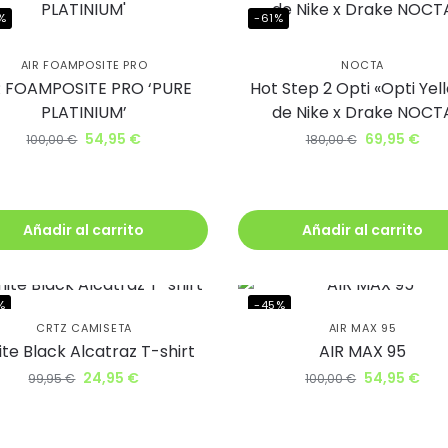
ub BJ Kicks y
%
-61%
te un 5% de
AIR FOAMPOSITE PRO
NOCTA
R FOAMPOSITE PRO ‘PURE
Hot Step 2 Opti «Opti Yel
ento.
PLATINIUM’
de Nike x Drake NOCT
54,95
€
69,95
€
100,00
€
180,00
€
irás lanzamientos exclusivos
ie
Añadir al carrito
Añadir al carrito
%
-45%
uiero mi descuento
CRTZ CAMISETA
AIR MAX 95
te Black Alcatraz T-shirt
AIR MAX 95
24,95
€
54,95
€
99,95
€
100,00
€