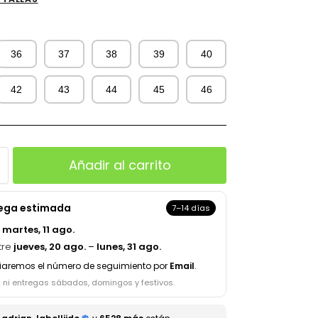
36
37
38
39
40
42
43
44
45
46
Añadir al carrito
rega estimada
7–14 días
a
martes, 11 ago.
tre
jueves, 20 ago.
–
lunes, 31 ago.
iaremos el número de seguimiento por
Email
.
s ni entregas sábados, domingos y festivos.