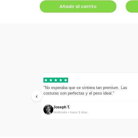
Añadir al carrito
ondieron en menos
"No esperaba que se sintiera tan premium. Las
costuras son perfectas y el peso ideal."
‹
Joseph T.
Verificado • hace 3 días