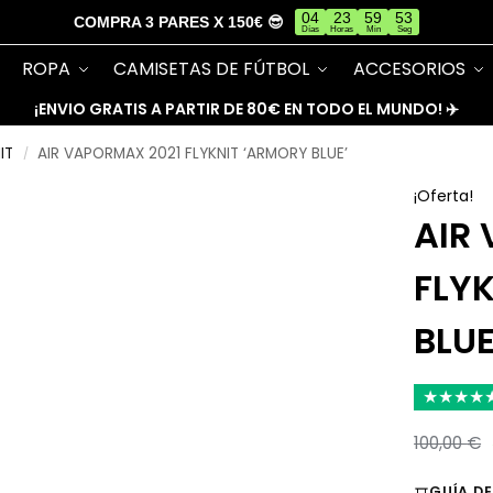
04
23
59
52
COMPRA 3 PARES X 150€ 😎
Días
Horas
Min
Seg
ROPA
CAMISETAS DE FÚTBOL
ACCESORIOS
¡ENVIO GRATIS A PARTIR DE 80€ EN TODO EL MUNDO! ✈️
IT
AIR VAPORMAX 2021 FLYKNIT ‘ARMORY BLUE’
/
¡Oferta!
AIR
FLY
BLUE
★
★
★
★
100,00
€
GUÍA DE