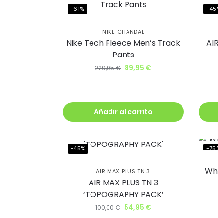
al cl
-61%
-45
lléva
NIKE CHANDAL
Nike Tech Fleece Men’s Track
AI
descu
Pants
89,95
€
229,95
€
Además, recib
antes que nad
Añadir al carrito
-45%
-75
Q
Whi
AIR MAX PLUS TN 3
AIR MAX PLUS TN 3
‘TOPOGRAPHY PACK’
54,95
€
100,00
€