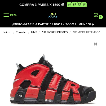
04
23
59
53
COMPRA 3 PARES X 150€ 😎
Días
Horas
Min
Seg
MENU
0
¡ENVIO GRATIS A PARTIR DE 80€ EN TODO EL MUNDO! ✈️
Inicio
Tienda
NIKE
AIR MORE UPTEMPO
AIR MORE UPTEMPO ‘SPLIT’
/
/
/
/