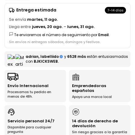
Entrega estimada
7–14 días
Se envía
martes, 11 ago.
Llega entre
jueves, 20 ago.
–
lunes, 31 ago.
Te enviaremos el número de seguimiento por
Email
.
Sin envíos ni entregas sábados, domingos y festivos.
adrian, labelliido
y
6528 más
están entusiasmados
con
BJKICKSWEB.
Envío Internacional
Emprendedoras
españolas
Procesamos tu pedido en
menos de 48h.
Apoya una marca local
Servicio personal 24/7
14 días de derecho de
devolución
Disponible para cualquier
pregunta
Sin riesgo gracias a la garantía