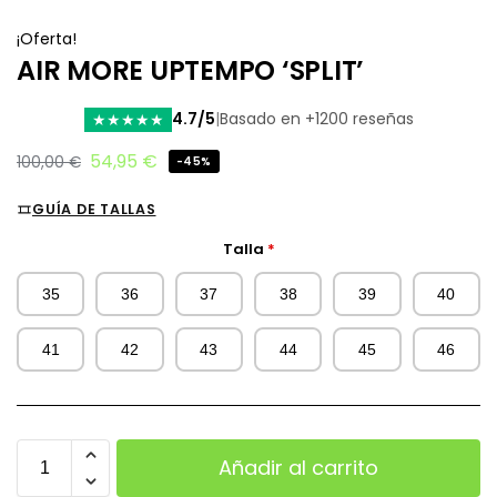
¡Oferta!
AIR MORE UPTEMPO ‘SPLIT’
4.7/5
|
Basado en +1200 reseñas
★
★
★
★
★
54,95
€
100,00
€
-45%
GUÍA DE TALLAS
Talla
*
35
36
37
38
39
40
41
42
43
44
45
46
Añadir al carrito