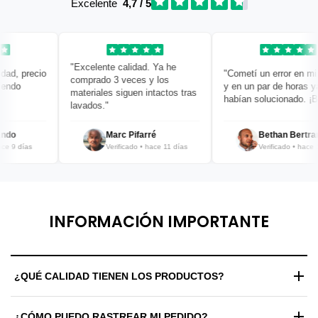
Excelente
4,7 / 5
"Excelente calidad. Ya he
d, precio
"Cometí un error en mi p
comprado 3 veces y los
ndo
y en un par de horas ya l
materiales siguen intactos tras
habían solucionado. ¡Bra
lavados."
do
Marc Pifarré
Bethan Bertrand
 9 días
Verificado • hace 11 días
Verificado • hace 12 
INFORMACIÓN IMPORTANTE
¿QUÉ CALIDAD TIENEN LOS PRODUCTOS?
Trabajamos exclusivamente con materiales de alta gama y
¿CÓMO PUEDO RASTREAR MI PEDIDO?