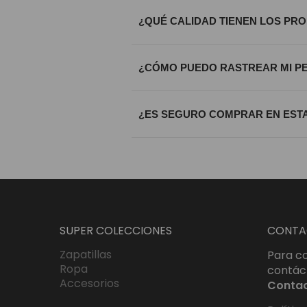
¿QUÉ CALIDAD TIENEN LOS PR
Trabajamos exclusivamente con materi
¿CÓMO PUEDO RASTREAR MI P
calidad riguroso antes de ser enviada
Una vez procesado tu envío, recibirá
¿ES SEGURO COMPRAR EN ESTA
que sepas exactamente dónde se enc
Totalmente. Utilizamos certificados S
bajo estándares internacionales de c
SUPER COLECCIONES
CONTA
Zapatillas
Para co
Ropa
contác
Accesorios
Conta