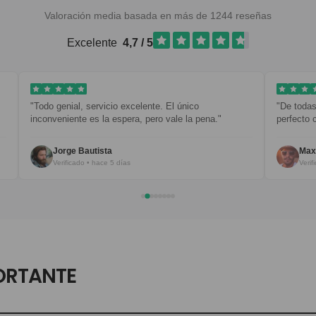
Valoración media basada en más de 1244 reseñas
Excelente
4,7 / 5
"Todo genial, servicio excelente. El único
"De todas mi
inconveniente es la espera, pero vale la pena."
perfecto con
Jorge Bautista
Maxim 
Verificado • hace 5 días
Verificad
ORTANTE