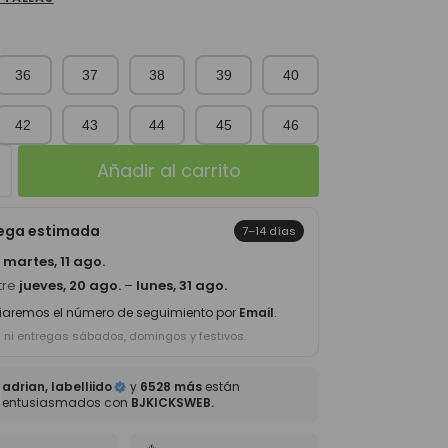
36
37
38
39
40
42
43
44
45
46
Añadir al carrito
rega estimada
7–14 días
a
martes, 11 ago.
tre
jueves, 20 ago.
–
lunes, 31 ago.
iaremos el número de seguimiento por
Email
.
s ni entregas sábados, domingos y festivos.
adrian, labelliido
y
6528 más
están
entusiasmados con
BJKICKSWEB.