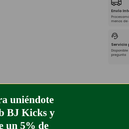
Envío In
Procesamo
menos de 
Servicio
Disponible
pregunta
a uniéndote
ub BJ Kicks y
%
-61%
te un 5% de
PANTALONES CORTOS GUCCI