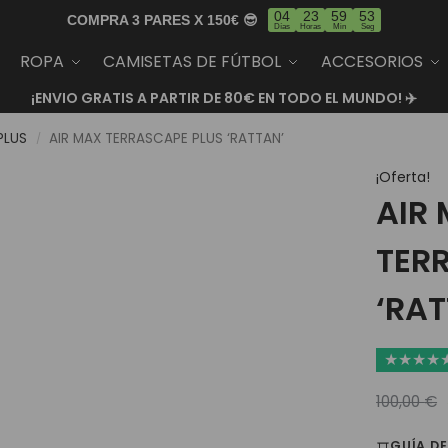
04
23
59
52
COMPRA 3 PARES X 150€ 😎
Días
Horas
Min
Seg
ROPA
CAMISETAS DE FÚTBOL
ACCESORIOS
¡ENVIO GRATIS A PARTIR DE 80€ EN TODO EL MUNDO! ✈️
PLUS
AIR MAX TERRASCAPE PLUS ‘RATTAN’
/
¡Oferta!
AIR
TER
‘RAT
★
★
★
★
100,00
€
GUÍA DE