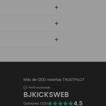
 y zapatilla pasa por un control de
nlace de rastreo en tiempo real para
 personal y bancaria está protegida
Más de 1200 reseñas TRUSTPILOT
Perfil reclamado
BJKICKSWEB
4,5
Opiniones
1200