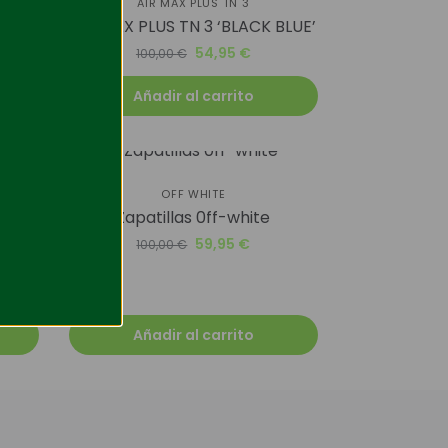
AIR MAX PLUS TN 3
lack
AIR MAX PLUS TN 3 ‘BLACK BLUE’
54,95
€
100,00
€
Añadir al carrito
-40%
OFF WHITE
Zapatillas 0ff-white
2ª
59,95
€
100,00
€
Añadir al carrito