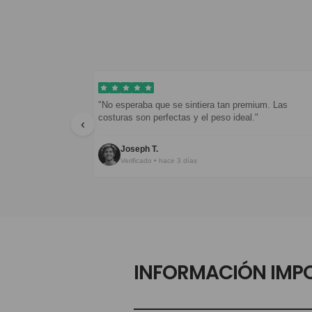
dieron en menos
"No esperaba que se sintiera tan premium. Las
costuras son perfectas y el peso ideal."
‹
Joseph T.
Verificado • hace 3 días
INFORMACIÓN IMP