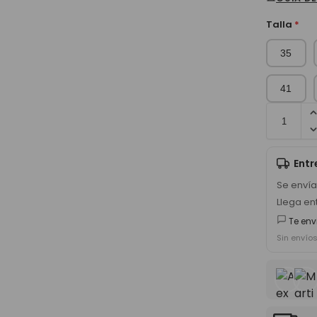
Talla
*
35
41
Ent
Se enví
Llega en
Te env
Sin envío