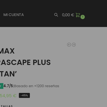
MI CUENTA
0,00
€
0
Buscar
 MAX
RASCAPE PLUS
TAN’
★
4.7/5
|
Basado en +1200 reseñas
54,95
€
-45%
 TALLAS