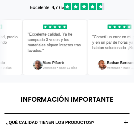
Excelente
4,7 / 5
"Excelente calidad. Ya he
, precio
"Cometí un error en mi ped
comprado 3 veces y los
o
y en un par de horas ya lo
materiales siguen intactos tras
habían solucionado. ¡Bravo
lavados."
Marc Pifarré
Bethan Bertrand
 días
Verificado • hace 11 días
Verificado • hace 12 dí
INFORMACIÓN IMPORTANTE
¿QUÉ CALIDAD TIENEN LOS PRODUCTOS?