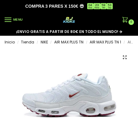
04
23
59
53
COMPRA 3 PARES X 150€ 😎
Días
Horas
Min
Seg
MENU
0
¡ENVIO GRATIS A PARTIR DE 80€ EN TODO EL MUNDO! ✈️
Inicio
Tienda
NIKE
AIR MAX PLUS TN
AIR MAX PLUS TN 1
AIR MAX PLUS TN ‘WHITE MAROON’
/
/
/
/
/