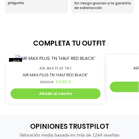
pregunta
Ahorra uniéndote al
Sin riesgo gracias a la garantía
de satisfacción
club BJ Kicks y llévate
un 5% de descuento.
COMPLETA TU OUTFIT
Además, recibirás lanzamientos exclusivos antes que
nadie
-45%
-45%
AI
AIR MAX PLUS TN 1
AIR MAX PLUS TN ‘HALF RED BLACK’
54,95
€
100,00
€
Añadir al carrito
Quiero mi descuento
OPINIONES TRUSTPILOT
Valoración media basada en más de 1244 reseñas