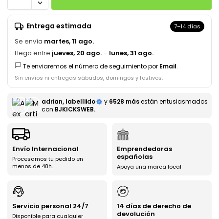
Entrega estimada
7–14 días
Se envía
martes, 11 ago.
Llega entre
jueves, 20 ago.
–
lunes, 31 ago.
Te enviaremos el número de seguimiento por
Email
.
Sin envíos ni entregas sábados, domingos y festivos.
adrian, labelliido
y
6528 más
están entusiasmados
con
BJKICKSWEB.
Envío Internacional
Emprendedoras
españolas
Procesamos tu pedido en
menos de 48h.
Apoya una marca local
Servicio personal 24/7
14 días de derecho de
devolución
Disponible para cualquier