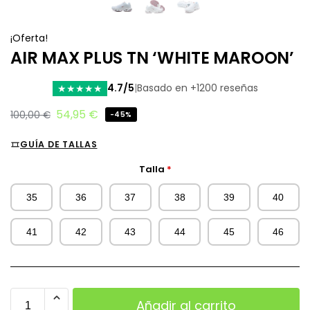
¡Oferta!
AIR MAX PLUS TN ‘WHITE MAROON’
4.7/5
|
Basado en +1200 reseñas
★
★
★
★
★
54,95
€
100,00
€
-45%
GUÍA DE TALLAS
Talla
*
35
36
37
38
39
40
41
42
43
44
45
46
Añadir al carrito