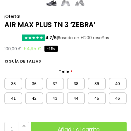
¡Oferta!
AIR MAX PLUS TN 3 ‘ZEBRA’
4.7/5
|
Basado en +1200 reseñas
★
★
★
★
★
54,95
€
100,00
€
-45%
GUÍA DE TALLAS
Talla
*
35
36
37
38
39
40
41
42
43
44
45
46
Añadir al carrito