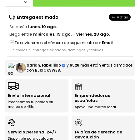
Entrega estimada
7–14 días
Se envía
lunes, 10 ago.
Llega entre
miércoles, 19 ago.
–
viernes, 28 ago.
Te enviaremos el número de seguimiento por
Email
.
Sin envíos ni entregas sábados, domingos y festivos.
adrian, labelliido
y
6528 más
están entusiasmados
con
BJKICKSWEB.
Envío Internacional
Emprendedoras
españolas
Procesamos tu pedido en
menos de 48h.
Apoya una marca local
Servicio personal 24/7
14 días de derecho de
devolución
Disponible para cualquier