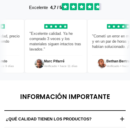
Excelente
4,7 / 5
"Excelente calidad. Ya he
d, precio
"Cometí un error en mi p
comprado 3 veces y los
ndo
y en un par de horas ya l
materiales siguen intactos tras
habían solucionado. ¡Bra
lavados."
do
Marc Pifarré
Bethan Bertrand
 9 días
Verificado • hace 11 días
Verificado • hace 12 
INFORMACIÓN IMPORTANTE
¿QUÉ CALIDAD TIENEN LOS PRODUCTOS?