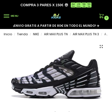
04
23
59
53
COMPRA 3 PARES X 150€ 😎
Días
Horas
Min
Seg
MENU
0
¡ENVIO GRATIS A PARTIR DE 80€ EN TODO EL MUNDO! ✈️
Inicio
Tienda
NIKE
AIR MAX PLUS TN
AIR MAX PLUS TN 3
AIR MAX PLUS TN 3 ‘ZEBRA’
/
/
/
/
/