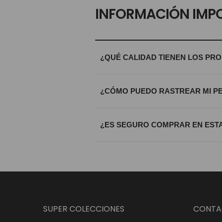
INFORMACIÓN IMP
¿QUÉ CALIDAD TIENEN LOS PR
Trabajamos exclusivamente con materi
¿CÓMO PUEDO RASTREAR MI P
calidad riguroso antes de ser enviada
Una vez procesado tu envío, recibirá
¿ES SEGURO COMPRAR EN ESTA
que sepas exactamente dónde se enc
Totalmente. Utilizamos certificados S
bajo estándares internacionales de c
SUPER COLECCIONES
CONTA