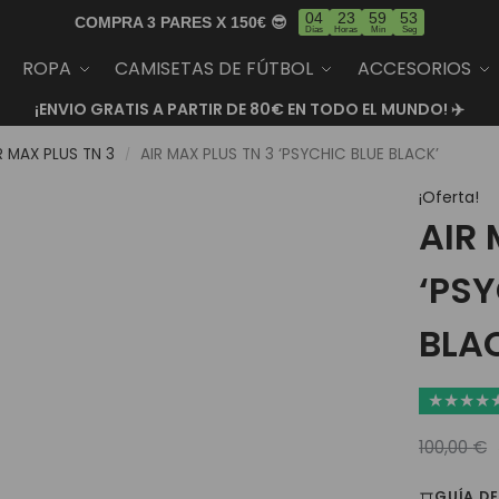
04
23
59
52
COMPRA 3 PARES X 150€ 😎
Días
Horas
Min
Seg
ROPA
CAMISETAS DE FÚTBOL
ACCESORIOS
¡ENVIO GRATIS A PARTIR DE 80€ EN TODO EL MUNDO! ✈️
R MAX PLUS TN 3
AIR MAX PLUS TN 3 ‘PSYCHIC BLUE BLACK’
/
¡Oferta!
AIR 
‘PSY
BLA
★
★
★
★
100,00
€
GUÍA DE