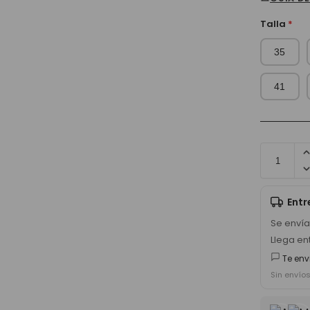
Talla
*
35
41
Ent
Se enví
Llega en
Te env
Sin envío