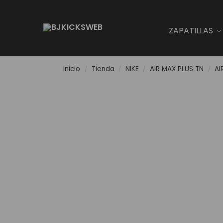
Search
ZAPATILLAS
Inicio
Tienda
NIKE
AIR MAX PLUS TN
AI
/
/
/
/