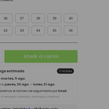
36
37
38
39
40
42
43
44
45
46
Añadir al carrito
rega estimada
7–14 días
a
martes, 11 ago.
tre
jueves, 20 ago.
–
lunes, 31 ago.
iaremos el número de seguimiento por
Email
.
s ni entregas sábados, domingos y festivos.
adrian, labelliido
y
6528 más
están