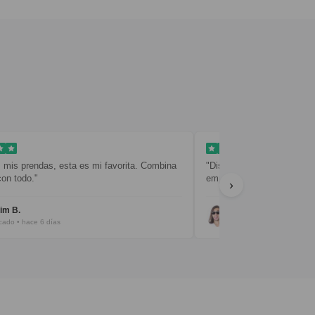
mi favorita. Combina
"Diseño limpio y sencillo. La entrega fue rápida y 
empaquetado muy cuidado."
›
Javier R.
Verificado • hace 8 días