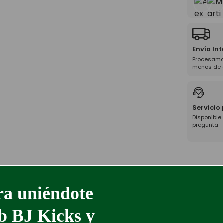
Envío In
Procesamo
menos de 
Servicio
Disponible
pregunta
a uniéndote
ub BJ Kicks y