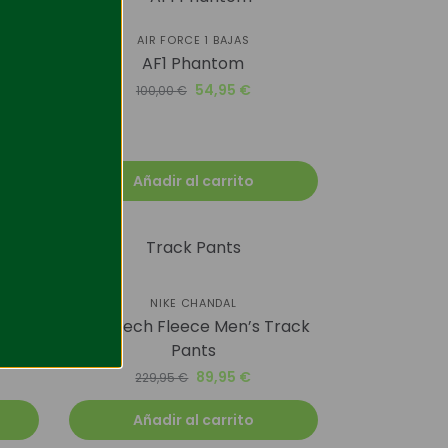
-45%
AIR FORCE 1 BAJAS
AF1 Phantom
A
54,95
€
100,00
€
MEN’
Añadir al carrito
-61%
NIKE CHANDAL
And
Nike Tech Fleece Men’s Track
Pants
89,95
€
229,95
€
Añadir al carrito