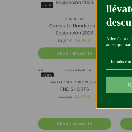
-73%
-25
lléva
descu
HONDURAS
Camiseta Honduras 1ª
Equipación 2023
Además, recib
34,95
€
130,00
€
antes que nad
Añadir al carrito
-56%
-39
PANTALONES CORTOS FENDI
Q
FND SHORTS
34,95
€
79,00
€
Añadir al carrito