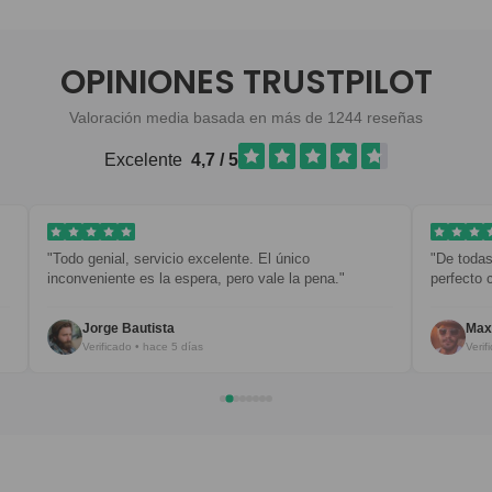
OPINIONES TRUSTPILOT
Valoración media basada en más de 1244 reseñas
Excelente
4,7 / 5
ervicio excelente. El único
"De todas mis prendas, esta es 
s la espera, pero vale la pena."
perfecto con todo."
tista
Maxim B.
 hace 5 días
Verificado • hace 6 días