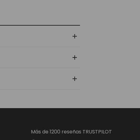
 y zapatilla pasa por un control de
nlace de rastreo en tiempo real para
 personal y bancaria está protegida
Más de 1200 reseñas TRUSTPILOT