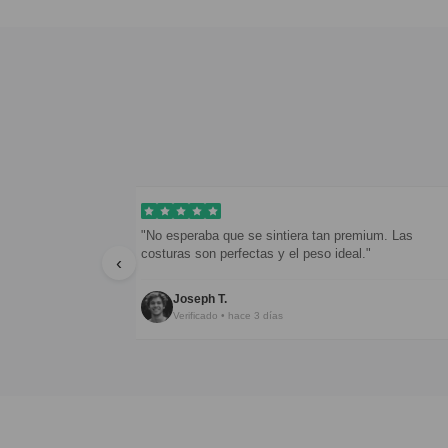
"No esperaba que se sintiera tan premium. Las
"Todo genial, s
costuras son perfectas y el peso ideal."
inconveniente e
‹
Joseph T.
Jorge Bau
Verificado • hace 3 días
Verificado •