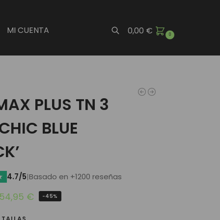
MI CUENTA
0,00
€
0
Buscar
MAX PLUS TN 3
CHIC BLUE
CK’
★
4.7/5
|
Basado en +1200 reseñas
54,95
€
-45%
 TALLAS