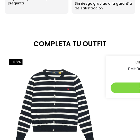
pregunta
Sin riesgo gracias a la garantía
de satisfacción
COMPLETA TU OUTFIT
-63%
-61%
CI
Belt B