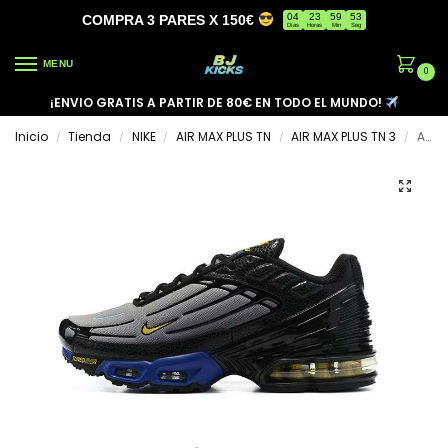
04
23
59
53
COMPRA 3 PARES X 150€
Días
Horas
Min
Seg
MENU
0
¡ENVIO GRATIS A PARTIR DE 80€ EN TODO EL MUNDO!
Inicio
Tienda
NIKE
AIR MAX PLUS TN
AIR MAX PLUS TN 3
AIR MAX PLUS TN 3 ‘KISS MY AIRS’
/
/
/
/
/