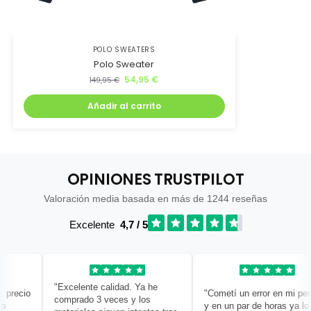
POLO SWEATERS
Polo Sweater
54,95
€
149,95
€
Añadir al carrito
OPINIONES TRUSTPILOT
Valoración media basada en más de 1244 reseñas
Excelente
4,7 / 5
"Excelente calidad. Ya he
recio
"Cometí un error en mi pedid
comprado 3 veces y los
y en un par de horas ya lo