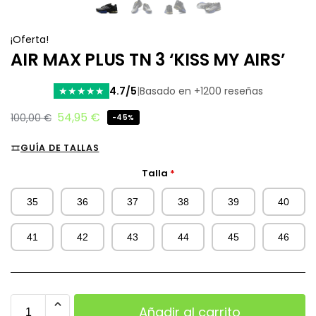
¡Oferta!
AIR MAX PLUS TN 3 ‘KISS MY AIRS’
4.7/5
|
Basado en +1200 reseñas
★
★
★
★
★
54,95
€
100,00
€
-45%
GUÍA DE TALLAS
Talla
*
35
36
37
38
39
40
41
42
43
44
45
46
Añadir al carrito