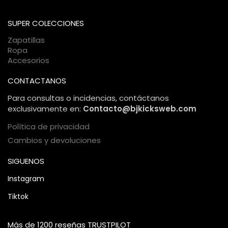
bancaria está protegida bajo estándares internacionales de
comercio electrónico, garantizando una compra 100%
SUPER COLECCIONES
segura.
Zapatillas
Ropa
Accesorios
CONTACTANOS
Para consultas o incidencias, contáctanos
exclusivamente en:
Contacto@bjkicksweb.com
Política de privacidad
Cambios y devoluciones
SIGUENOS
Instagram
Tiktok
Más de 1200 reseñas TRUSTPILOT