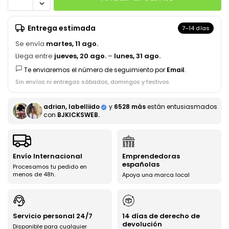
Entrega estimada
7–14 días
Se envía
martes, 11 ago.
Llega entre
jueves, 20 ago.
–
lunes, 31 ago.
Te enviaremos el número de seguimiento por
Email
.
Sin envíos ni entregas sábados, domingos y festivos.
adrian, labelliido
y
6528 más
están entusiasmados
con
BJKICKSWEB.
Envío Internacional
Emprendedoras
españolas
Procesamos tu pedido en
menos de 48h.
Apoya una marca local
Servicio personal 24/7
14 días de derecho de
devolución
Disponible para cualquier