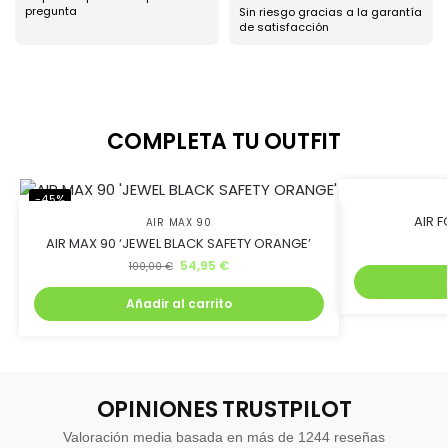
pregunta
Sin riesgo gracias a la garantía
de satisfacción
COMPLETA TU OUTFIT
-45%
-45%
AIR F
AIR MAX 90
AIR MAX 90 ‘JEWEL BLACK SAFETY ORANGE’
54,95
€
100,00
€
Añadir al carrito
OPINIONES TRUSTPILOT
Valoración media basada en más de 1244 reseñas