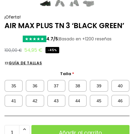
¡Oferta!
AIR MAX PLUS TN 3 ‘BLACK GREEN’
4.7/5
|
Basado en +1200 reseñas
★
★
★
★
★
54,95
€
100,00
€
-45%
GUÍA DE TALLAS
Talla
*
35
36
37
38
39
40
41
42
43
44
45
46
Añadir al carrito