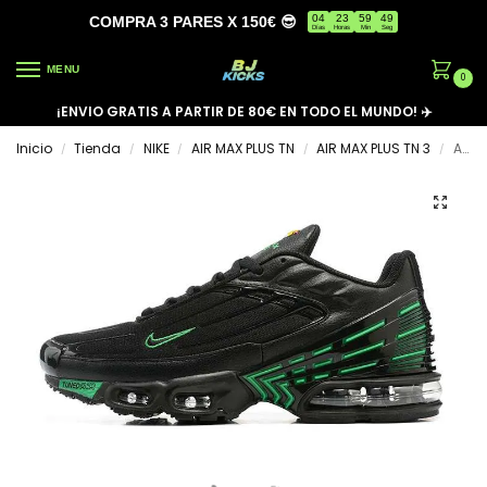
04
23
59
48
COMPRA 3 PARES X 150€ 😎
Días
Horas
Min
Seg
MENU
0
¡ENVIO GRATIS A PARTIR DE 80€ EN TODO EL MUNDO! ✈️
Inicio
Tienda
NIKE
AIR MAX PLUS TN
AIR MAX PLUS TN 3
AIR MAX PLUS TN 3 ‘BLACK GREEN’
/
/
/
/
/