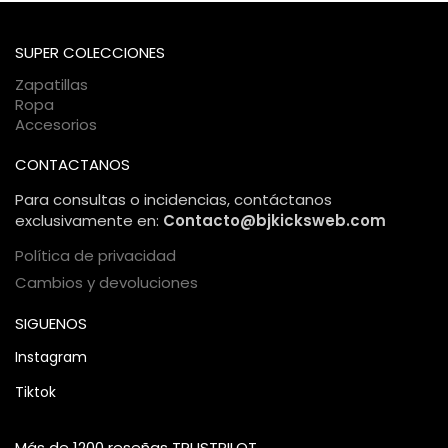
bancaria está protegida bajo estándares internacionales de
comercio electrónico, garantizando una compra 100%
SUPER COLECCIONES
segura.
Zapatillas
Ropa
Accesorios
CONTACTANOS
Para consultas o incidencias, contáctanos
exclusivamente en:
Contacto@bjkicksweb.com
Política de privacidad
Cambios y devoluciones
SIGUENOS
Instagram
Tiktok
Más de 1200 reseñas TRUSTPILOT