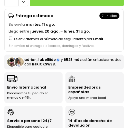
Entrega estimada
7–14 días
Se envía
martes, 11 ago.
Llega entre
jueves, 20 ago.
–
lunes, 31 ago.
Te enviaremos el número de seguimiento por
Email
.
Sin envíos ni entregas sábados, domingos y festivos.
adrian, labelliido
y
6528 más
están entusiasmados
con
BJKICKSWEB.
Envío Internacional
Emprendedoras
españolas
Procesamos tu pedido en
menos de 48h.
Apoya una marca local
Servicio personal 24/7
14 días de derecho de
devolución
Disponible para cualquier