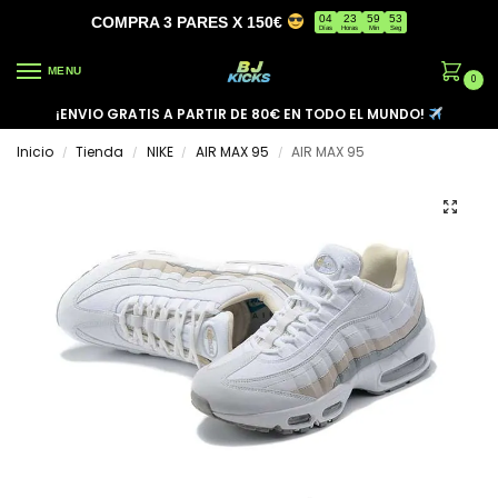
04
23
59
53
COMPRA 3 PARES X 150€
Días
Horas
Min
Seg
MENU
0
¡ENVIO GRATIS A PARTIR DE 80€ EN TODO EL MUNDO!
Inicio
Tienda
NIKE
AIR MAX 95
AIR MAX 95
/
/
/
/