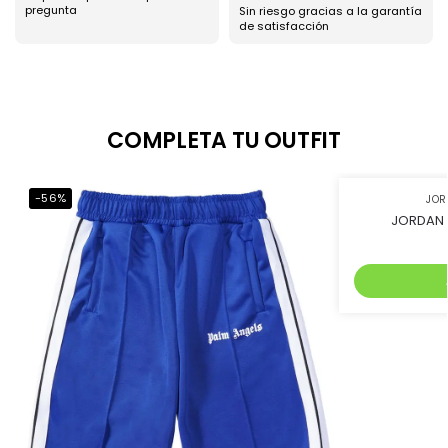
pregunta
Sin riesgo gracias a la garantía
de satisfacción
COMPLETA TU OUTFIT
-56%
-45%
JO
JORDAN 