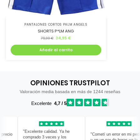
PANTALONES CORTOS PALM ANGELS
SHORTS P*LM ANG
34,95
€
79,00
€
Añadir al carrito
OPINIONES TRUSTPILOT
Valoración media basada en más de 1244 reseñas
Excelente
4,7 / 5
"Excelente calidad. Ya he
ecio
"Cometí un error en mi pedido
comprado 3 veces y los
y en un par de horas ya lo