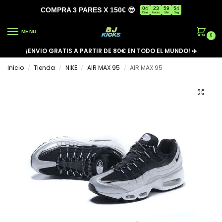
04
23
59
53
COMPRA 3 PARES X 150€ 😎
Días
Horas
Min
Seg
MENU
0
¡ENVIO GRATIS A PARTIR DE 80€ EN TODO EL MUNDO! ✈️
Inicio
Tienda
NIKE
AIR MAX 95
AIR MAX 95
/
/
/
/