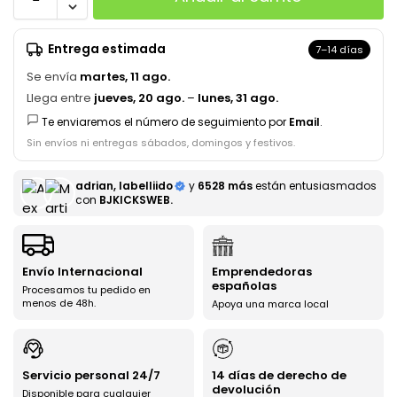
Entrega estimada
7–14 días
Se envía
martes, 11 ago.
Llega entre
jueves, 20 ago.
–
lunes, 31 ago.
Te enviaremos el número de seguimiento por
Email
.
Sin envíos ni entregas sábados, domingos y festivos.
adrian, labelliido
y
6528 más
están entusiasmados
con
BJKICKSWEB.
Envío Internacional
Emprendedoras
españolas
Procesamos tu pedido en
menos de 48h.
Apoya una marca local
Servicio personal 24/7
14 días de derecho de
devolución
Disponible para cualquier