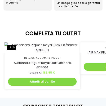
pregunta
Sin riesgo gracias a la garantía
de satisfacción
COMPLETA TU OUTFIT
-41%
-45%
AIR MAX PLU
RELOJES AUDEMARS PIGUET
Audemars Piguet Royal Oak Offshore
ADP004
169,95
€
289,95
€
Añadir al carrito