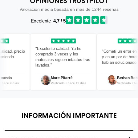
OPINIONES TRUSTPILOT
Valoración media basada en más de 1244 reseñas
Excelente
4,7 / 5
"Excelente calidad. Ya he
idad, precio
"Cometí un error en mi
comprado 3 veces y los
iendo
y en un par de horas y
materiales siguen intactos tras
habían solucionado. ¡B
lavados."
nando
Marc Pifarré
Bethan Bertra
hace 9 días
Verificado • hace 11 días
Verificado • hace
INFORMACIÓN IMPORTANTE