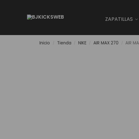
Search
ZAPATILLAS
Inicio
Tienda
NIKE
AIR MAX 270
AIR MA
/
/
/
/