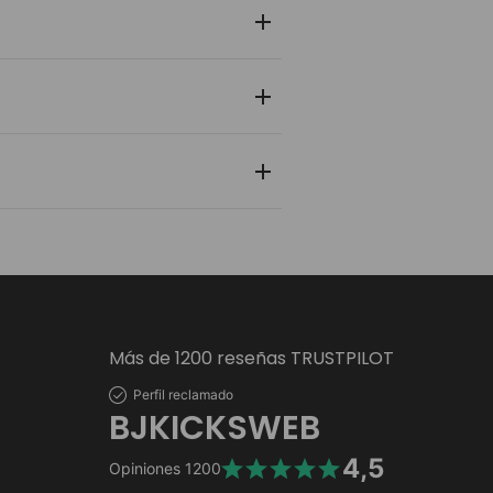
 y zapatilla pasa por un control de
nlace de rastreo en tiempo real para
 personal y bancaria está protegida
Más de 1200 reseñas TRUSTPILOT
Perfil reclamado
BJKICKSWEB
4,5
Opiniones
1200