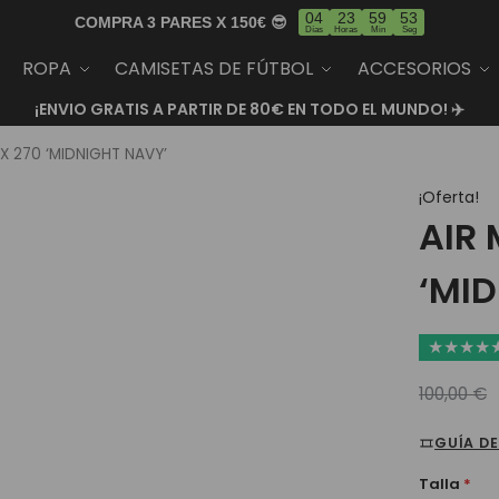
04
23
59
52
COMPRA 3 PARES X 150€ 😎
Días
Horas
Min
Seg
ROPA
CAMISETAS DE FÚTBOL
ACCESORIOS
¡ENVIO GRATIS A PARTIR DE 80€ EN TODO EL MUNDO! ✈️
X 270 ‘MIDNIGHT NAVY’
¡Oferta!
AIR
‘MI
★
★
★
★
100,00
€
GUÍA DE
Talla
*