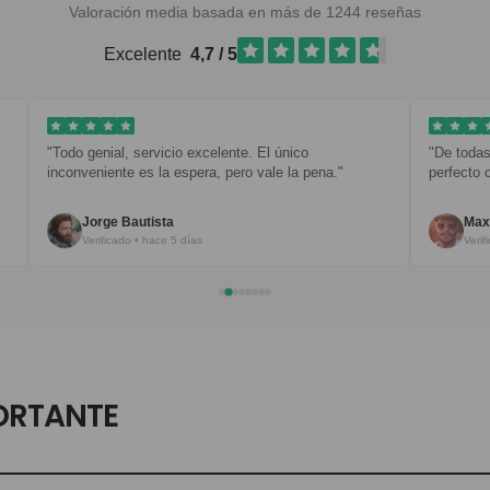
Valoración media basada en más de 1244 reseñas
Excelente
4,7 / 5
Todo genial, servicio excelente. El único
"De todas mis pre
inconveniente es la espera, pero vale la pena."
perfecto con todo.
Jorge Bautista
Maxim B.
Verificado • hace 5 días
Verificado • ha
ORTANTE