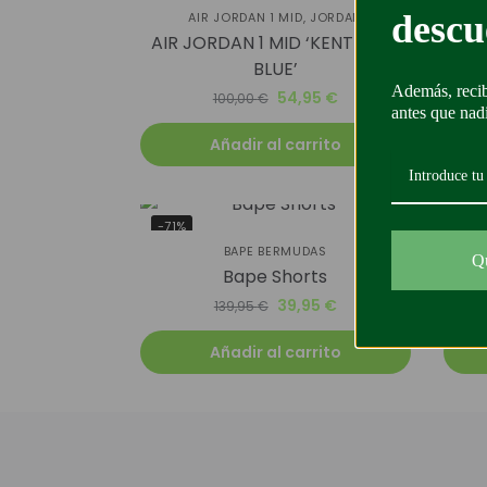
descu
AIR JORDAN 1 MID
,
JORDAN
AIR JORDAN 1 MID ‘KENTUCKY
Con
BLUE’
Además, recib
54,95
€
100,00
€
antes que nad
Añadir al carrito
-71%
-38
BAPE BERMUDAS
SUDA
Q
Bape Shorts
39,95
€
139,95
€
Añadir al carrito