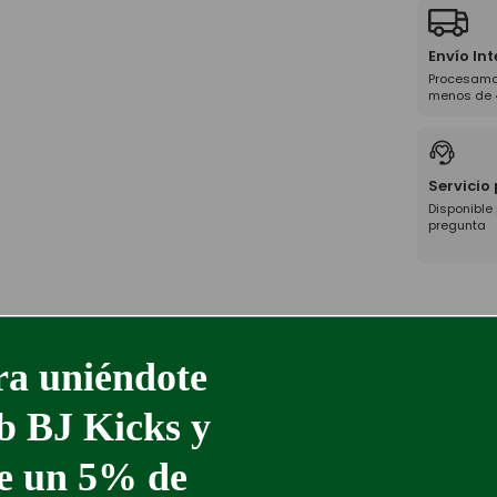
Envío In
Procesamo
menos de 
Servicio
Disponible
pregunta
a uniéndote
ub BJ Kicks y
%
-45%
te un 5% de