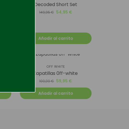
Decoded Short Set
M
54,95
€
149,95
€
Añadir al carrito
-40%
OFF WHITE
Zapatillas 0ff-white
59,95
€
100,00
€
Añadir al carrito