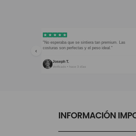
n en menos
"No esperaba que se sintiera tan premium. Las
"
costuras son perfectas y el peso ideal."
‹
Joseph T.
Verificado • hace 3 días
INFORMACIÓN IMP