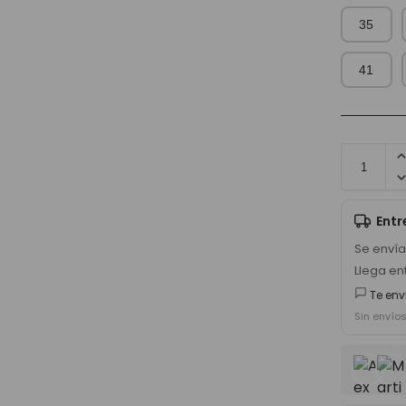
35
41
Ent
Se enví
Llega en
Te env
Sin envío