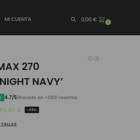
MI CUENTA
0,00
€
0
Buscar
 MAX 270
DNIGHT NAVY’
★
4.7/5
|
Basado en +1200 reseñas
54,95
€
-45%
 TALLAS