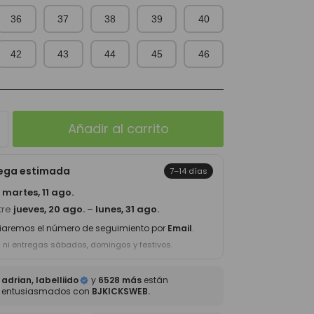
36
37
38
39
40
42
43
44
45
46
Añadir al carrito
rega estimada
7–14 días
a
martes, 11 ago.
tre
jueves, 20 ago.
–
lunes, 31 ago.
iaremos el número de seguimiento por
Email
.
s ni entregas sábados, domingos y festivos.
adrian, labelliido
y
6528 más
están
entusiasmados con
BJKICKSWEB.