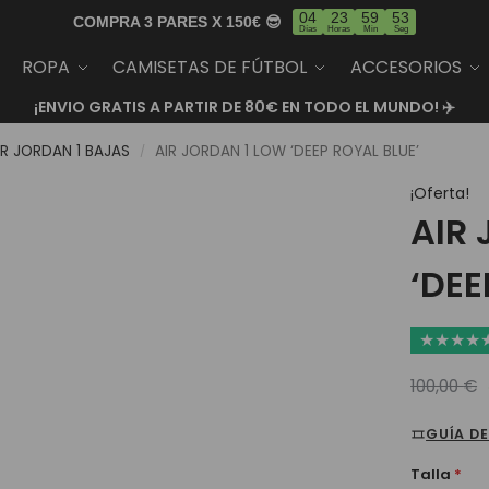
04
23
59
53
COMPRA 3 PARES X 150€ 😎
Días
Horas
Min
Seg
ROPA
CAMISETAS DE FÚTBOL
ACCESORIOS
¡ENVIO GRATIS A PARTIR DE 80€ EN TODO EL MUNDO! ✈️
IR JORDAN 1 BAJAS
AIR JORDAN 1 LOW ‘DEEP ROYAL BLUE’
/
¡Oferta!
AIR
‘DEE
★
★
★
★
100,00
€
GUÍA DE
Talla
*