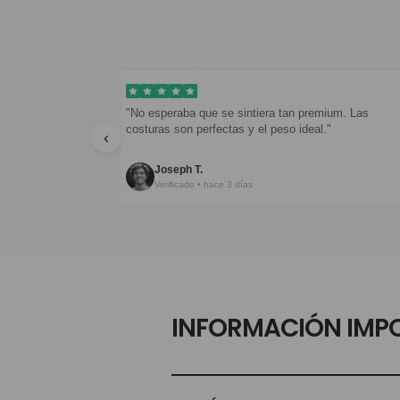
eron en menos
"No esperaba que se sintiera tan premium. Las
costuras son perfectas y el peso ideal."
‹
Joseph T.
Verificado • hace 3 días
INFORMACIÓN IMP