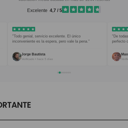
Excelente
4,7 / 5
"Todo genial, servicio excelente. El único
"De todas mis 
inconveniente es la espera, pero vale la pena."
perfecto con t
Jorge Bautista
Maxim B.
Verificado • hace 5 días
Verificado 
ORTANTE