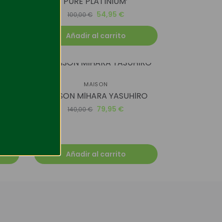
PURE PLATINIUM’
54,95
€
100,00
€
Añadir al carrito
-43%
MAISON
MAlSON MlHARA YASUHlRO
 Tech
79,95
€
140,00
€
Añadir al carrito