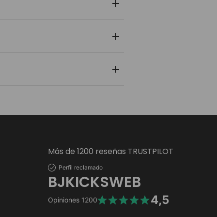
 y zapatilla pasa por un control de
nlace de rastreo en tiempo real para
 personal y bancaria está protegida
Más de 1200 reseñas TRUSTPILOT
Perfil reclamado
BJKICKSWEB
4,5
Opiniones
1200