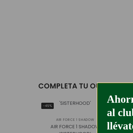
COMPLETA TU OUTFIT
Ahorr
-45%
-56
al cl
P
AIR FORCE 1 SHADOW
lléva
AIR FORCE 1 SHADOW