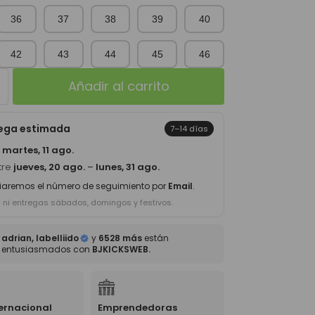
36
37
38
39
40
42
43
44
45
46
Añadir al carrito
rega estimada
7–14 días
a
martes, 11 ago.
tre
jueves, 20 ago.
–
lunes, 31 ago.
iaremos el número de seguimiento por
Email
.
s ni entregas sábados, domingos y festivos.
adrian, labelliido
y
6528 más
están
entusiasmados con
BJKICKSWEB.
ternacional
Emprendedoras