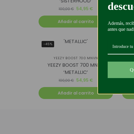
‘SISTERHOOD’
descu
54,95
€
100,00
€
Añadir al carrito
Además, recib
antes que nad
-45%
-62
PANT
YEEZY BOOST 700 MNVN
YEEZY BOOST 700 MNVN
Q
‘METALLIC’
54,95
€
100,00
€
Añadir al carrito