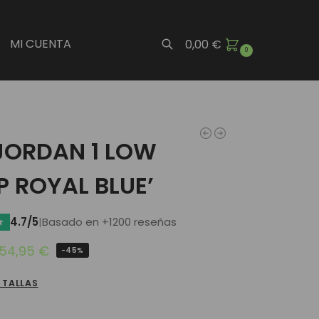
MI CUENTA
0,00
€
0
Buscar
 JORDAN 1 LOW
P ROYAL BLUE’
★
4.7/5
|
Basado en +1200 reseñas
54,95
€
-45%
 TALLAS