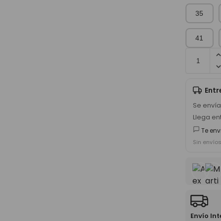
35
41
Ent
Se enví
Llega en
Te env
Sin envío
Envío In