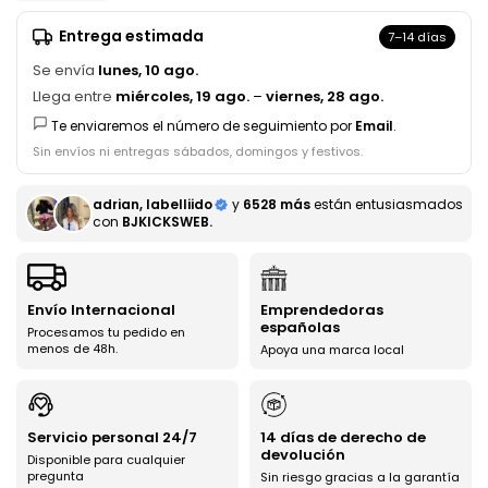
Entrega estimada
7–14 días
Se envía
lunes, 10 ago.
Llega entre
miércoles, 19 ago.
–
viernes, 28 ago.
Te enviaremos el número de seguimiento por
Email
.
Sin envíos ni entregas sábados, domingos y festivos.
adrian, labelliido
y
6528 más
están entusiasmados
con
BJKICKSWEB.
Envío Internacional
Emprendedoras
españolas
Procesamos tu pedido en
menos de 48h.
Apoya una marca local
Servicio personal 24/7
14 días de derecho de
devolución
Disponible para cualquier
pregunta
Sin riesgo gracias a la garantía