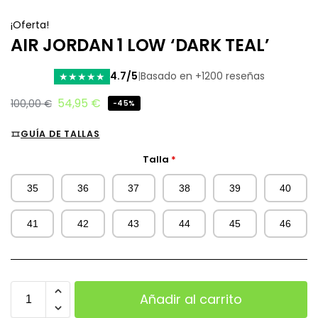
¡Oferta!
AIR JORDAN 1 LOW ‘DARK TEAL’
4.7/5
|
Basado en +1200 reseñas
★
★
★
★
★
54,95
€
100,00
€
-45%
GUÍA DE TALLAS
Talla
*
35
36
37
38
39
40
41
42
43
44
45
46
Añadir al carrito