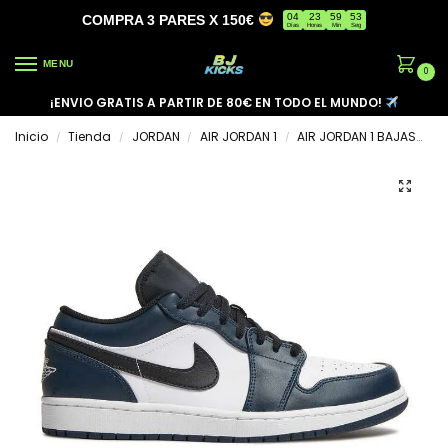
04
23
59
53
COMPRA 3 PARES X 150€
Días
Horas
Min
Seg
MENU
0
¡ENVIO GRATIS A PARTIR DE 80€ EN TODO EL MUNDO!
Inicio
Tienda
JORDAN
AIR JORDAN 1
AIR JORDAN 1 BAJAS
A
/
/
/
/