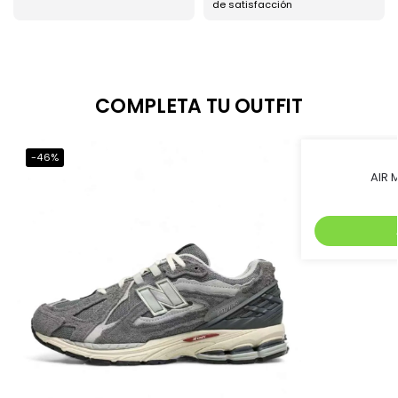
de satisfacción
COMPLETA TU OUTFIT
-46%
-45%
AIR 