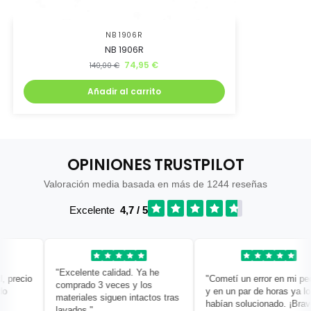
NB 1906R
NB 1906R
74,95
€
140,00
€
Añadir al carrito
OPINIONES TRUSTPILOT
Valoración media basada en más de 1244 reseñas
Excelente
4,7 / 5
"Excelente calidad. Ya he
precio
"Cometí un error en mi pedid
comprado 3 veces y los
y en un par de horas ya lo
materiales siguen intactos tras
habían solucionado. ¡Bravo!"
lavados."