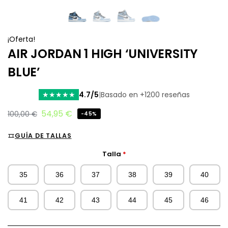
¡Oferta!
AIR JORDAN 1 HIGH ‘UNIVERSITY
BLUE’
4.7/5
|
Basado en +1200 reseñas
★
★
★
★
★
54,95
€
100,00
€
-45%
GUÍA DE TALLAS
Talla
*
35
36
37
38
39
40
41
42
43
44
45
46