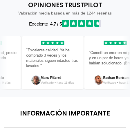
OPINIONES TRUSTPILOT
Valoración media basada en más de 1244 reseñas
Excelente
4,7 / 5
"Excelente calidad. Ya he
 precio
"Cometí un error en mi pedi
comprado 3 veces y los
y en un par de horas ya lo
materiales siguen intactos tras
habían solucionado. ¡Bravo!
lavados."
Marc Pifarré
Bethan Bertrand
días
Verificado • hace 11 días
Verificado • hace 12 día
INFORMACIÓN IMPORTANTE