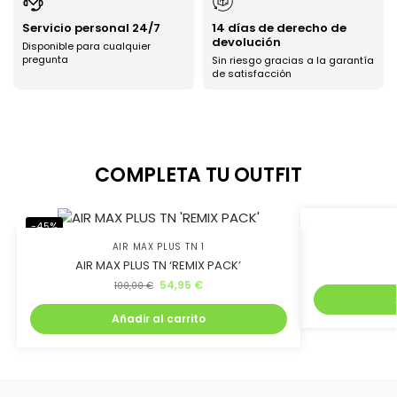
Servicio personal 24/7
14 días de derecho de
Ahorra uniéndote al
devolución
Disponible para cualquier
pregunta
Sin riesgo gracias a la garantía
de satisfacción
club BJ Kicks y llévate
un 5% de descuento.
COMPLETA TU OUTFIT
Además, recibirás lanzamientos exclusivos antes que
nadie
-45%
-75%
AIR MAX PLUS TN 1
AIR MAX PLUS TN ‘REMIX PACK’
54,95
€
100,00
€
Quiero mi descuento
Añadir al carrito