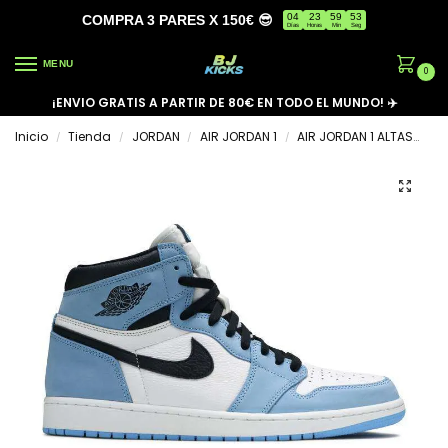
04
23
59
53
COMPRA 3 PARES X 150€ 😎
Días
Horas
Min
Seg
MENU
0
¡ENVIO GRATIS A PARTIR DE 80€ EN TODO EL MUNDO! ✈️
Inicio
Tienda
JORDAN
AIR JORDAN 1
AIR JORDAN 1 ALTAS
AI
/
/
/
/