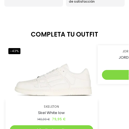
de satisfacción
COMPLETA TU OUTFIT
-43%
-45%
JO
JORD
SKELETON
Skel White low
79,95
€
140,00
€