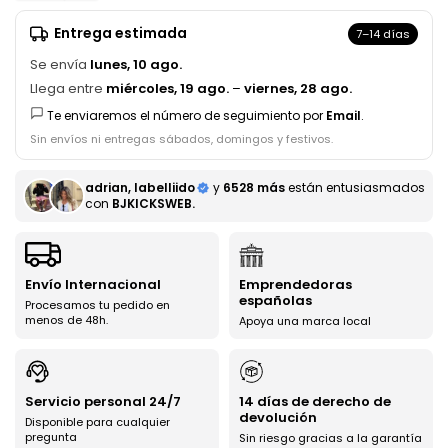
Entrega estimada
7–14 días
Se envía
lunes, 10 ago.
Llega entre
miércoles, 19 ago.
–
viernes, 28 ago.
Te enviaremos el número de seguimiento por
Email
.
Sin envíos ni entregas sábados, domingos y festivos.
adrian, labelliido
y
6528 más
están entusiasmados
con
BJKICKSWEB.
Envío Internacional
Emprendedoras
españolas
Procesamos tu pedido en
menos de 48h.
Apoya una marca local
Servicio personal 24/7
14 días de derecho de
devolución
Disponible para cualquier
pregunta
Sin riesgo gracias a la garantía