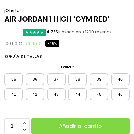
¡Oferta!
AIR JORDAN 1 HIGH ‘GYM RED’
4.7/5
|
Basado en +1200 reseñas
★
★
★
★
★
54,95
€
100,00
€
-45%
GUÍA DE TALLAS
Talla
*
35
36
37
38
39
40
41
42
43
44
45
46
Añadir al carrito