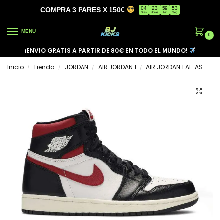
04
23
59
53
COMPRA 3 PARES X 150€
Días
Horas
Min
Seg
MENU
0
¡ENVIO GRATIS A PARTIR DE 80€ EN TODO EL MUNDO!
Inicio
Tienda
JORDAN
AIR JORDAN 1
AIR JORDAN 1 ALTAS
AI
/
/
/
/