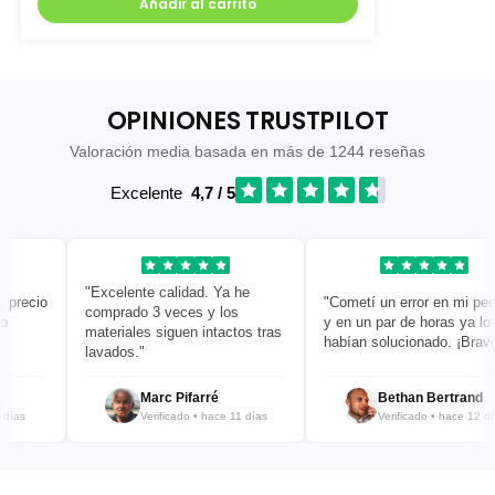
Añadir al carrito
OPINIONES TRUSTPILOT
Valoración media basada en más de 1244 reseñas
Excelente
4,7 / 5
"Excelente calidad. Ya he
recio
"Cometí un error en mi pedid
comprado 3 veces y los
y en un par de horas ya lo
materiales siguen intactos tras
habían solucionado. ¡Bravo!"
lavados."
Marc Pifarré
Bethan Bertrand
as
Verificado • hace 11 días
Verificado • hace 12 días