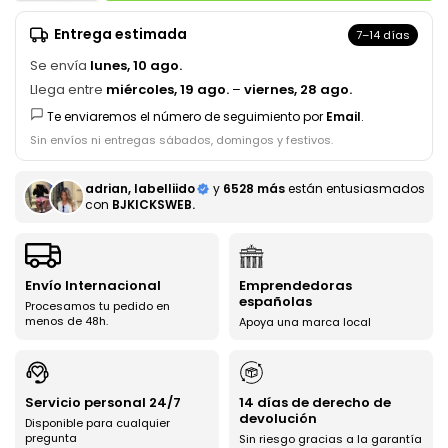
Entrega estimada
7–14 días
Se envía
lunes, 10 ago.
Llega entre
miércoles, 19 ago.
–
viernes, 28 ago.
Te enviaremos el número de seguimiento por
Email
.
Sin envíos ni entregas sábados, domingos y festivos.
adrian, labelliido
y
6528 más
están entusiasmados
con
BJKICKSWEB.
Envío Internacional
Emprendedoras
españolas
Procesamos tu pedido en
menos de 48h.
Apoya una marca local
Servicio personal 24/7
14 días de derecho de
devolución
Disponible para cualquier
pregunta
Sin riesgo gracias a la garantía