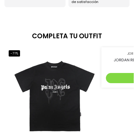
de satisfacción
COMPLETA TU OUTFIT
-71%
-45%
JO
JORDAN RE