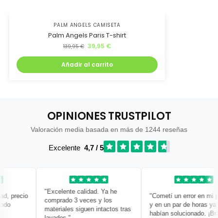
PALM ANGELS CAMISETA
Palm Angels Paris T-shirt
39,95
€
139,95
€
Añadir al carrito
OPINIONES TRUSTPILOT
Valoración media basada en más de 1244 reseñas
Excelente
4,7 / 5
"Excelente calidad. Ya he
, precio
"Cometí un error en mi ped
comprado 3 veces y los
o
y en un par de horas ya lo
materiales siguen intactos tras
habían solucionado. ¡Bravo
lavados."