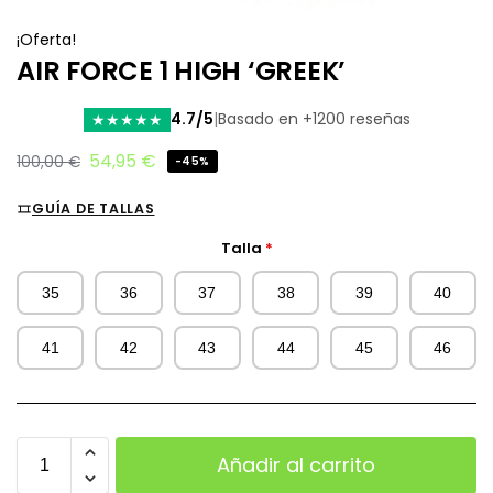
¡Oferta!
AIR FORCE 1 HIGH ‘GREEK’
4.7/5
|
Basado en +1200 reseñas
★
★
★
★
★
54,95
€
100,00
€
-45%
GUÍA DE TALLAS
Talla
*
35
36
37
38
39
40
41
42
43
44
45
46
Añadir al carrito