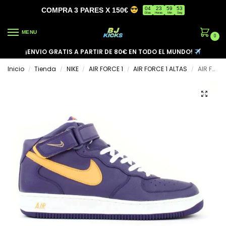
04
23
59
53
COMPRA 3 PARES X 150€
Días
Horas
Min
Seg
MENU
0
¡ENVIO GRATIS A PARTIR DE 80€ EN TODO EL MUNDO!
Inicio
Tienda
NIKE
AIR FORCE 1
AIR FORCE 1 ALTAS
AIR FORCE 1 HIGH ‘GREEK’
/
/
/
/
/