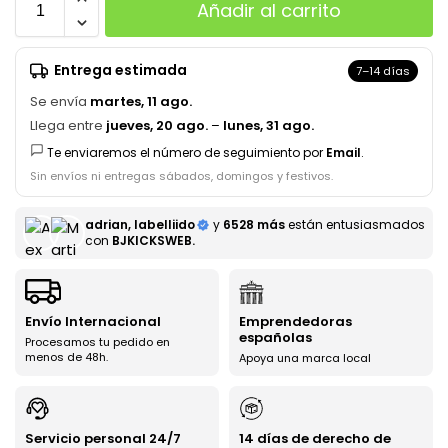
Añadir al carrito
Entrega estimada
7–14 días
Se envía
martes, 11 ago.
Llega entre
jueves, 20 ago.
–
lunes, 31 ago.
Te enviaremos el número de seguimiento por
Email
.
Sin envíos ni entregas sábados, domingos y festivos.
adrian, labelliido
y
6528 más
están entusiasmados
con
BJKICKSWEB.
Envío Internacional
Emprendedoras
españolas
Procesamos tu pedido en
menos de 48h.
Apoya una marca local
Servicio personal 24/7
14 días de derecho de