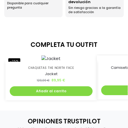
devolución
Disponible para cualquier
pregunta
Sin riesgo gracias a la garantía
de satisfacción
COMPLETA TU OUTFIT
-25%
-73%
Camiseta
CHAQUETAS THE NORTH FACE
Jacket
89,95
€
120,00
€
Añadir al carrito
OPINIONES TRUSTPILOT