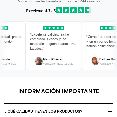
Valoración media basada en más de 1244 reseñas
Excelente
4,7 / 5
"Excelente calidad. Ya he
idad, precio
"Cometí un error en mi
comprado 3 veces y los
iendo
y en un par de horas y
materiales siguen intactos tras
habían solucionado. ¡B
lavados."
ando
Marc Pifarré
Bethan Bertra
ace 9 días
Verificado • hace 11 días
Verificado • hace 
INFORMACIÓN IMPORTANTE
¿QUÉ CALIDAD TIENEN LOS PRODUCTOS?