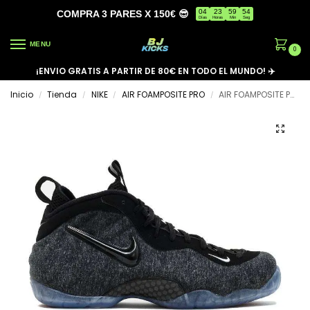
04
23
59
53
COMPRA 3 PARES X 150€ 😎
Días
Horas
Min
Seg
MENU
0
¡ENVIO GRATIS A PARTIR DE 80€ EN TODO EL MUNDO! ✈️
Inicio
Tienda
NIKE
AIR FOAMPOSITE PRO
AIR FOAMPOSITE PRO ‘WOOL FLEECE’
/
/
/
/