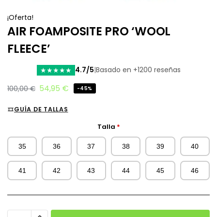
¡Oferta!
AIR FOAMPOSITE PRO ‘WOOL
FLEECE’
4.7/5
|
Basado en +1200 reseñas
★
★
★
★
★
54,95
€
100,00
€
-45%
GUÍA DE TALLAS
Talla
*
35
36
37
38
39
40
41
42
43
44
45
46