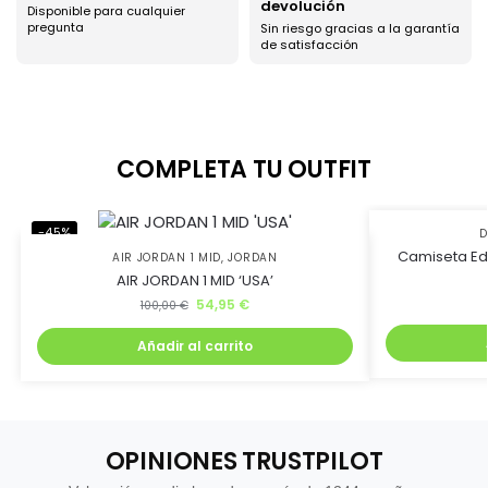
devolución
Disponible para cualquier
Ahorra uniéndote al
pregunta
Sin riesgo gracias a la garantía
de satisfacción
club BJ Kicks y llévate
un 5% de descuento.
COMPLETA TU OUTFIT
Además, recibirás lanzamientos exclusivos antes que
nadie
-45%
-73%
D
Camiseta Edi
AIR JORDAN 1 MID
,
JORDAN
AIR JORDAN 1 MID ‘USA’
54,95
€
100,00
€
Añadir al carrito
Quiero mi descuento
OPINIONES TRUSTPILOT