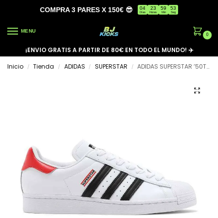
04
23
59
53
COMPRA 3 PARES X 150€ 😎
Días
Horas
Min
Seg
MENU
0
¡ENVIO GRATIS A PARTIR DE 80€ EN TODO EL MUNDO! ✈️
Inicio
Tienda
ADIDAS
SUPERSTAR
ADIDAS SUPERSTAR ’50TH ANNIVERSARY’
/
/
/
/