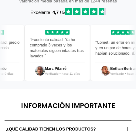
Valoración media basada en más de 1244 reseñas
Excelente
4,7 / 5
"Excelente calidad. Ya he
, precio
"Cometí un error en mi ped
comprado 3 veces y los
o
y en un par de horas ya lo
materiales siguen intactos tras
habían solucionado. ¡Bravo
lavados."
Marc Pifarré
Bethan Bertrand
 días
Verificado • hace 11 días
Verificado • hace 12 dí
INFORMACIÓN IMPORTANTE
¿QUÉ CALIDAD TIENEN LOS PRODUCTOS?