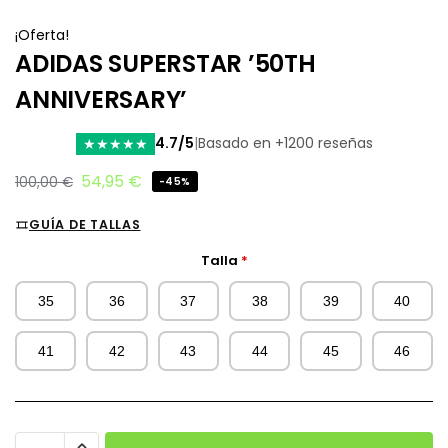
¡Oferta!
ADIDAS SUPERSTAR ’50TH
ANNIVERSARY’
4.7/5
|
Basado en +1200 reseñas
★
★
★
★
★
54,95
€
100,00
€
-45%
GUÍA DE TALLAS
Talla
*
35
36
37
38
39
40
41
42
43
44
45
46