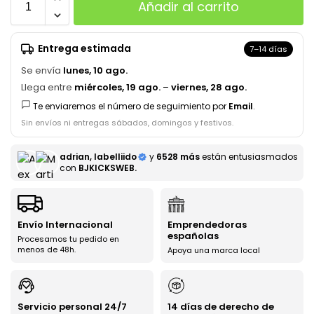
Añadir al carrito
Entrega estimada
7–14 días
Se envía
lunes, 10 ago.
Llega entre
miércoles, 19 ago.
–
viernes, 28 ago.
Te enviaremos el número de seguimiento por
Email
.
Sin envíos ni entregas sábados, domingos y festivos.
adrian, labelliido
y
6528 más
están entusiasmados
con
BJKICKSWEB.
Envío Internacional
Emprendedoras
españolas
Procesamos tu pedido en
menos de 48h.
Apoya una marca local
Servicio personal 24/7
14 días de derecho de