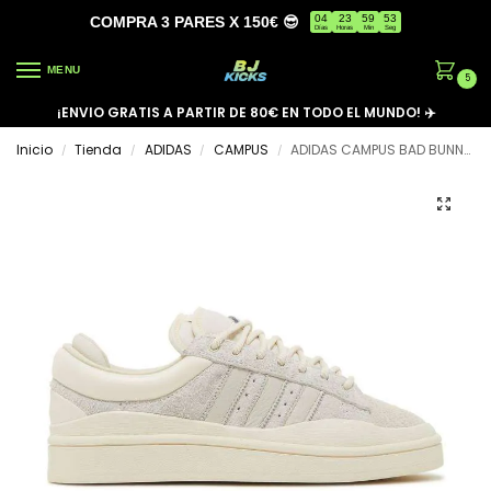
04
23
59
53
COMPRA 3 PARES X 150€ 😎
Días
Horas
Min
Seg
MENU
5
¡ENVIO GRATIS A PARTIR DE 80€ EN TODO EL MUNDO! ✈️
Inicio
Tienda
ADIDAS
CAMPUS
ADIDAS CAMPUS BAD BUNNY ‘CLOUD WHITE’
/
/
/
/