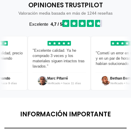
OPINIONES TRUSTPILOT
Valoración media basada en más de 1244 reseñas
Excelente
4,7 / 5
"Excelente calidad. Ya he
ad, precio
"Cometí un error en mi p
comprado 3 veces y los
ndo
y en un par de horas ya 
materiales siguen intactos tras
habían solucionado. ¡Bra
lavados."
do
Marc Pifarré
Bethan Bertrand
e 9 días
Verificado • hace 11 días
Verificado • hace 12
INFORMACIÓN IMPORTANTE