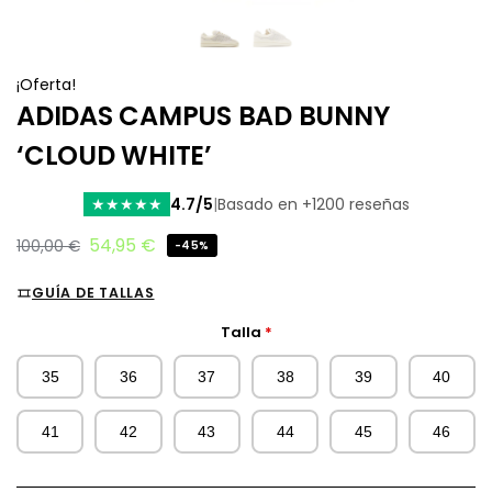
¡Oferta!
ADIDAS CAMPUS BAD BUNNY
‘CLOUD WHITE’
4.7/5
|
Basado en +1200 reseñas
★
★
★
★
★
54,95
€
100,00
€
-45%
GUÍA DE TALLAS
Talla
*
35
36
37
38
39
40
41
42
43
44
45
46