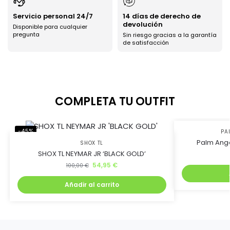
Servicio personal 24/7
14 días de derecho de
Ahorra uniéndote al
devolución
Disponible para cualquier
pregunta
Sin riesgo gracias a la garantía
de satisfacción
club BJ Kicks y llévate
un 5% de descuento.
COMPLETA TU OUTFIT
Además, recibirás lanzamientos exclusivos antes que
nadie
-45%
-75%
PA
Palm Ange
SHOX TL
SHOX TL NEYMAR JR ‘BLACK GOLD’
54,95
€
100,00
€
Quiero mi descuento
Añadir al carrito