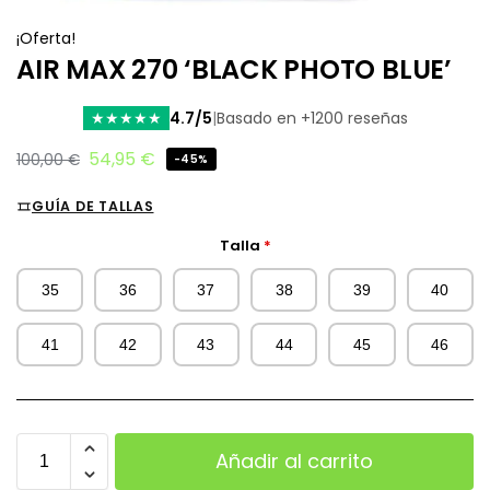
¡Oferta!
AIR MAX 270 ‘BLACK PHOTO BLUE’
4.7/5
|
Basado en +1200 reseñas
★
★
★
★
★
54,95
€
100,00
€
-45%
GUÍA DE TALLAS
Talla
*
35
36
37
38
39
40
41
42
43
44
45
46
Añadir al carrito