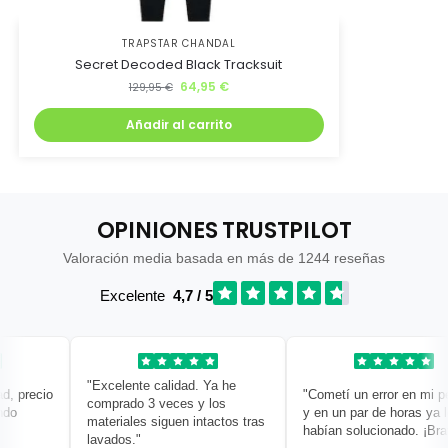
TRAPSTAR CHANDAL
Secret Decoded Black Tracksuit
64,95
€
129,95
€
Añadir al carrito
OPINIONES TRUSTPILOT
Valoración media basada en más de 1244 reseñas
Excelente
4,7 / 5
"Excelente calidad. Ya he
 precio
"Cometí un error en mi pedi
comprado 3 veces y los
o
y en un par de horas ya lo
materiales siguen intactos tras
habían solucionado. ¡Bravo!
lavados."