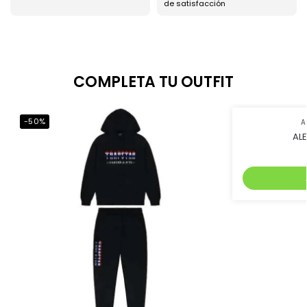
de satisfacción
COMPLETA TU OUTFIT
-50%
-54%
A
AL