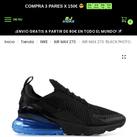
04
23
59
53
COMPRA 3 PARES X 150€
Días
Horas
Min
Seg
MENU
0
¡ENVIO GRATIS A PARTIR DE 80€ EN TODO EL MUNDO!
Inicio
Tienda
NIKE
AIR MAX 270
AIR MAX 270 ‘BLACK PHOTO BLUE’
/
/
/
/