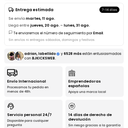
Entrega estimada
7–14 días
Se envía
martes, 11 ago.
Llega entre
jueves, 20 ago.
–
lunes, 31 ago.
Te enviaremos el número de seguimiento por
Email
.
Sin envíos ni entregas sábados, domingos y festivos.
adrian, labelliido
y
6528 más
están entusiasmados
con
BJKICKSWEB.
Envío Internacional
Emprendedoras
españolas
Procesamos tu pedido en
menos de 48h.
Apoya una marca local
Servicio personal 24/7
14 días de derecho de
devolución
Disponible para cualquier
pregunta
Sin riesgo gracias a la garantía